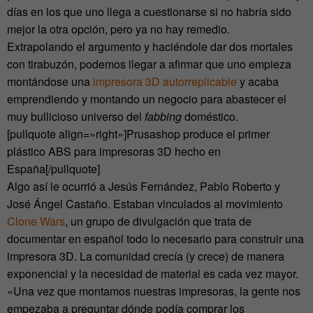
días en los que uno llega a cuestionarse si no habría sido
mejor la otra opción, pero ya no hay remedio.
Extrapolando el argumento y haciéndole dar dos mortales
con tirabuzón, podemos llegar a afirmar que uno empieza
montándose una
impresora 3D autorreplicable
y acaba
emprendiendo y montando un negocio para abastecer el
muy bullicioso universo del
fabbing
doméstico.
[pullquote align=»right»]Prusashop produce el primer
plástico ABS para impresoras 3D hecho en
España[/pullquote]
Algo así le ocurrió a Jesús Fernández, Pablo Roberto y
José Ángel Castaño. Estaban vinculados al movimiento
Clone Wars
, un grupo de divulgación que trata de
documentar en español todo lo necesario para construir una
impresora 3D. La comunidad crecía (y crece) de manera
exponencial y la necesidad de material es cada vez mayor.
«Una vez que montamos nuestras impresoras, la gente nos
empezaba a preguntar dónde podía comprar los