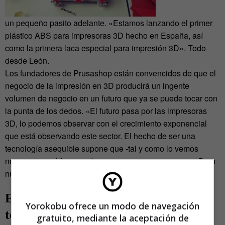
un pequeño pasito adelante. «Estamos lanzando el primer
plástico ABS para impresoras 3D hecho en España, así
como la primera laca especial para impresión 3D». Todo
desde León.
Los fundadores de Prusashop están convencidos de que el
negocio de la impresión en 3D producirá un ingente
volumen de negocio en un futuro que ya se puede tocar con
la punta de los dedos. «El futuro pasa por las impresoras
3D, lo podemos observar con el crecimiento exponencial
que está observando este sector. El hecho de ser una
tecnología asequible supone que -tal y como lo vemos
nosotros- en el futuro todos tengamos una impresora 3D en
nuestras casas», señalan.
El abono que hacía falta para que
Yorokobu ofrece un modo de navegación
todo floreciese
gratuito, mediante la aceptación de