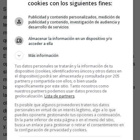
cookies con los siguientes fines:
Si estiramos aún más la analogía frívola del principio del
artículo, también podríamos convenir que se empieza no
Publicidad y contenido personalizados, medición de
publicidad y contenido, investigación de audiencia y
teniendo un duro y se acaba por hacer las cosas uno
desarrollo de servicios
mismo. La escasez agudiza el ingenio, pero también hace
Almacenar la información en un dispositivo y/o
que se mida mucho dónde se gasta el dinero y si debemos
acceder a ella
encargar ciertas tareas a otras personas.
En ese sentido, según Castaño, «la crisis ha acentuado las
Más información
oportunidades y, sobre todo, ahora muchos nos planteamos
Tus datos personales se tratarán y la información de tu
si debemos pagar por cosas que podemos hacer nosotros
dispositivo (cookies, identificadores únicos y otros datos en
el dispositivo) podrá ser almacenada y consultada por 205
mismos». Buenas noticias para el movimiento
maker
,
partners y compartida con ellos, o bien usada
buenas noticias para la economía del DIY. «Esa es parte de
específicamente por este sitio. Tanto nosotros como
nuestros partners podemos usar datos precisos de
la cultura
maker
, hacerlo tú mismo y de lo que hagas
geolocalización.
Lista de partners
.
obtener una oportunidad en el mercado. Queremos ser
Es posible que algunos proveedores traten tus datos
diferentes, hacer nuestros propios productos».
personales en virtud de un interés legítimo, algo a lo que
puedes oponerte gestionando tus opciones a continuación.
Castaño reivindica también el valor del esfuerzo, el trabajo
En la parte inferior de esta página o en el menú del sitio,
busca un enlace para gestionar o retirar el consentimiento en
y, sobre todo, el valor que tienen las cosas. «Estamos ante
la configuración de privacidad y cookies.
una oportunidad histórica de crear una nueva Revolución