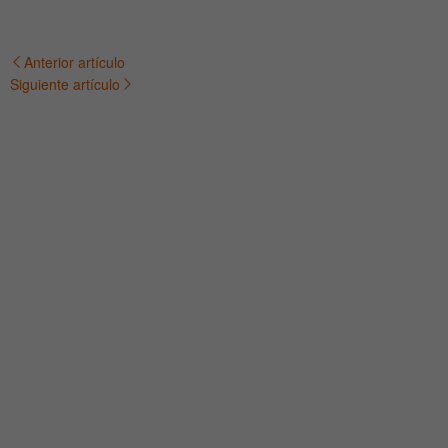
Anterior artículo
Navegación
Siguiente artículo
de
entradas