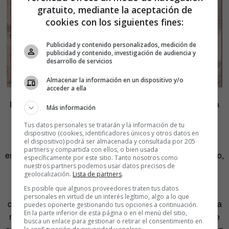
gratuito, mediante la aceptación de
cookies con los siguientes fines:
Publicidad y contenido personalizados, medición de
publicidad y contenido, investigación de audiencia y
desarrollo de servicios
Almacenar la información en un dispositivo y/o
acceder a ella
Las 16 imágenes que componen la exposición dan buena
Más información
cuenta de ello. Algunas referencias son obvias, otras se
Tus datos personales se tratarán y la información de tu
dirigen hacia películas de culto que no todos los
dispositivo (cookies, identificadores únicos y otros datos en
espectadores conocen y algunas incluso juegan con
el dispositivo) podrá ser almacenada y consultada por 205
partners y compartida con ellos, o bien usada
escenas de las películas o aspectos del personaje retratado,
específicamente por este sitio. Tanto nosotros como
nuestros partners podemos usar datos precisos de
guiños que solo el aficionado podrá captar.
geolocalización.
Lista de partners
.
Es posible que algunos proveedores traten tus datos
Podría pensarse que plasmar sobre el papel a iconos del
personales en virtud de un interés legítimo, algo a lo que
celuloide puede ser una actividad con poco margen para la
puedes oponerte gestionando tus opciones a continuación.
En la parte inferior de esta página o en el menú del sitio,
reinterpretación o apropiación, pero viendo el resultado se
busca un enlace para gestionar o retirar el consentimiento en