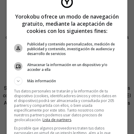
todos
.
La misión de los
titulares humanos
y los de cartelería era
Yorokobu ofrece un modo de navegación
llevar al público a la web en torno a la que gira toda la
gratuito, mediante la aceptación de
estrategia. “La campaña de las noticias falsas se han
cookies con los siguientes fines:
convertido en una información más del portal. La pregunta
queda como un contenido del periódico. Los usuarios
Publicidad y contenido personalizados, medición de
publicidad y contenido, investigación de audiencia y
escriben un titular o una causa y la pueden compartir
desarrollo de servicios
también en Facebook”, indica Olivares.
Almacenar la información en un dispositivo y/o
acceder a ella
Y la cosa no queda ahí. Fueron a un quiosco de prensa y,
según Olivares, “lo tuneamos con noticias buenísimas”.
Más información
Sobre los periódicos colocaron portadas falsas con titulares
Tus datos personales se tratarán y la información de tu
como Obama se entrega, Los políticos serán mileuristas o El
dispositivo (cookies, identificadores únicos y otros datos en
el dispositivo) podrá ser almacenada y consultada por 205
Alcorcón gana la Copa del Rey. Había que sorprender a los
partners y compartida con ellos, o bien usada
compradores de prensa.
específicamente por este sitio. Tanto nosotros como
nuestros partners podemos usar datos precisos de
geolocalización.
Lista de partners
.
Es posible que algunos proveedores traten tus datos
personales en virtud de un interés legítimo, algo a lo que