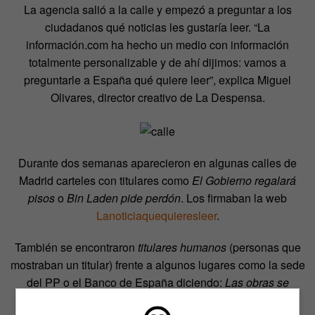
La agencia salió a la calle y empezó a preguntar a los
ciudadanos qué noticias les gustaría leer. “La
información.com ha hecho un medio con información
totalmente personalizable y de ahí dijimos: vamos a
preguntarle a España qué quiere leer”, explica Miguel
Olivares, director creativo de La Despensa.
Durante dos semanas aparecieron en algunas calles de
Madrid carteles con titulares como
El Gobierno regalará
pisos
o
Bin Laden pide perdón
. Los firmaban la web
Lanoticiaquequieresleer
.
También se encontraron
titulares humanos
(personas que
mostraban un titular) frente a algunos lugares como la sede
del PP o el Banco de España diciendo:
Las obras se
acaban en Madrid
o
Los bancos concederán créditos a