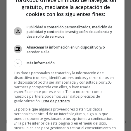
Yorokobu ofrece un modo de navegación
gratuito, mediante la aceptación de
cookies con los siguientes fines:
Publicidad y contenido personalizados, medición de
publicidad y contenido, investigación de audiencia y
desarrollo de servicios
Almacenar la información en un dispositivo y/o
acceder a ella
Más información
Tus datos personales se tratarán y la información de tu
dispositivo (cookies, identificadores únicos y otros datos en
el dispositivo) podrá ser almacenada y consultada por 205
partners y compartida con ellos, o bien usada
específicamente por este sitio. Tanto nosotros como
nuestros partners podemos usar datos precisos de
geolocalización.
Lista de partners
.
Es posible que algunos proveedores traten tus datos
personales en virtud de un interés legítimo, algo a lo que
puedes oponerte gestionando tus opciones a continuación.
De todas las quimeras posibles, la más escurridiza es eso
En la parte inferior de esta página o en el menú del sitio,
que conocemos como
pareja
, porque lo es en las dos
busca un enlace para gestionar o retirar el consentimiento en