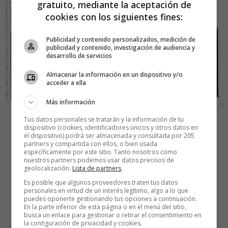
gratuito, mediante la aceptación de
cookies con los siguientes fines:
Publicidad y contenido personalizados, medición de
publicidad y contenido, investigación de audiencia y
desarrollo de servicios
Almacenar la información en un dispositivo y/o
acceder a ella
Más información
Tus datos personales se tratarán y la información de tu
¡PAREN LAS ROTATIVAS!
dispositivo (cookies, identificadores únicos y otros datos en
el dispositivo) podrá ser almacenada y consultada por 205
partners y compartida con ellos, o bien usada
EL MISTERIO DE LAS
específicamente por este sitio. Tanto nosotros como
nuestros partners podemos usar datos precisos de
AGENCIAS DE
geolocalización.
Lista de partners
.
Es posible que algunos proveedores traten tus datos
DETECTIVES
personales en virtud de un interés legítimo, algo a lo que
puedes oponerte gestionando tus opciones a continuación.
En la parte inferior de esta página o en el menú del sitio,
busca un enlace para gestionar o retirar el consentimiento en
Aunque las agencias de detectives tienen ese aura
la configuración de privacidad y cookies.