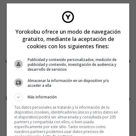
Yorokobu ofrece un modo de navegación
gratuito, mediante la aceptación de
cookies con los siguientes fines:
Es posible hacer
shadow work
solo o con un guía
Publicidad y contenido personalizados, medición de
experimentado, como un
psicólogo o un
coach
formado
publicidad y contenido, investigación de audiencia y
en este método.
desarrollo de servicios
Almacenar la información en un dispositivo y/o
2. Practicar la meditación receptiva
acceder a ella
Más información
La
meditación receptiva consiste en calmarnos lo más
posible, para después observar sin juicio nuestros
Tus datos personales se tratarán y la información de tu
dispositivo (cookies, identificadores únicos y otros datos en
pensamientos y sentimientos,
dejando que fluyan
el dispositivo) podrá ser almacenada y consultada por 205
libremente.
partners y compartida con ellos, o bien usada
específicamente por este sitio. Tanto nosotros como
nuestros partners podemos usar datos precisos de
Es una forma suave de comenzar a conectar con nuestro