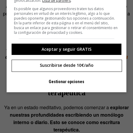
geolocalización.
Lista de partners
.
lado oscuro
. Podemos visualizar cómo vamos caminando
Es posible que algunos proveedores traten tus datos
por una cueva sombría con una antorcha, iluminando poco a
personales en virtud de un interés legítimo, algo a lo que
puedes oponerte gestionando tus opciones a continuación.
poco los recovecos de nuestra psique.
En la parte inferior de esta página o en el menú del sitio,
busca un enlace para gestionar o retirar el consentimiento en
la configuración de privacidad y cookies.
«La meditación nos ayuda a conocernos
profundamente a nosotros mismos, más allá
Aceptar y seguir GRATIS
de las historias que nos contamos».
señala la
Suscribirse desde 10€/año
psicóloga Imi Lo en unos de sus libros
.
3. Usar el autoanálisis y la escritura
Gestionar opciones
terapéutica
Ya en un estado meditativo, podemos comenzar a
explorar
nuestras profundidades escribiendo un monólogo
interno o diario. Esto se conoce como escritura
terapéutica.