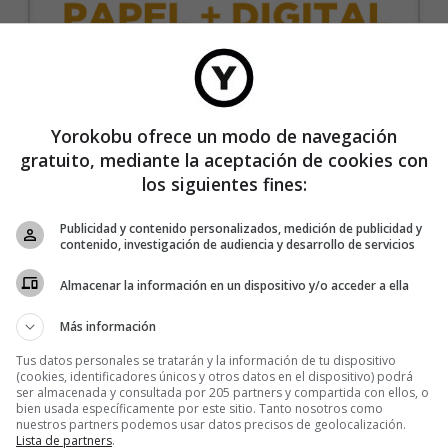
35€/año
Yorokobu ofrece un modo de navegación
gratuito, mediante la aceptación de cookies con
Recibe 4 números de la revista Yorokobu.
los siguientes fines:
Accede a todas las revistas en formato digital.
Publicidad y contenido personalizados, medición de publicidad y
Accede al contenido exclusivo de Yorokobu.
contenido, investigación de audiencia y desarrollo de servicios
Elimina la publicidad de los contenidos.
Almacenar la información en un dispositivo y/o acceder a ella
Recibe newsletters con contenido exclusivo para
suscriptores.
Más información
Sin compromiso de permanencia. Recibe en casa
Tus datos personales se tratarán y la información de tu dispositivo
los cuatro números que publicamos cada año.
(cookies, identificadores únicos y otros datos en el dispositivo) podrá
ser almacenada y consultada por 205 partners y compartida con ellos, o
Precio para la península y Baleares.
bien usada específicamente por este sitio. Tanto nosotros como
nuestros partners podemos usar datos precisos de geolocalización.
Lista de partners
.