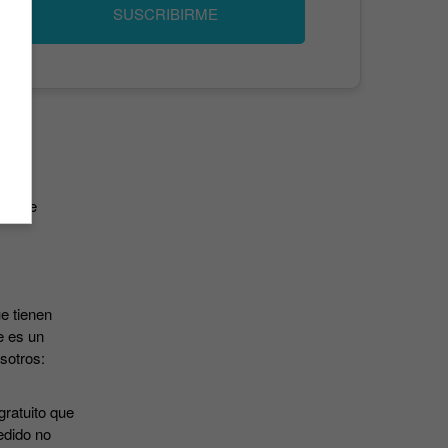
SUSCRIBIRME
has de
e tienen
e es un
osotros:
gratuito que
edido no