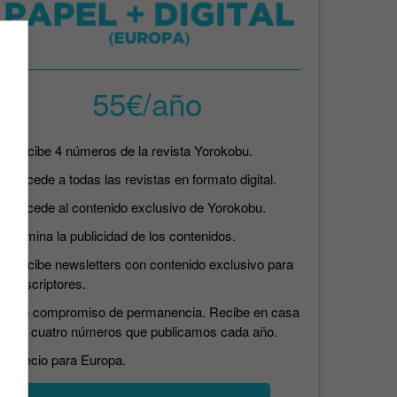
55€/año
Recibe 4 números de la revista Yorokobu.
Accede a todas las revistas en formato digital.
Accede al contenido exclusivo de Yorokobu.
Elimina la publicidad de los contenidos.
Recibe newsletters con contenido exclusivo para
suscriptores.
Sin compromiso de permanencia. Recibe en casa
los cuatro números que publicamos cada año.
Precio para Europa.