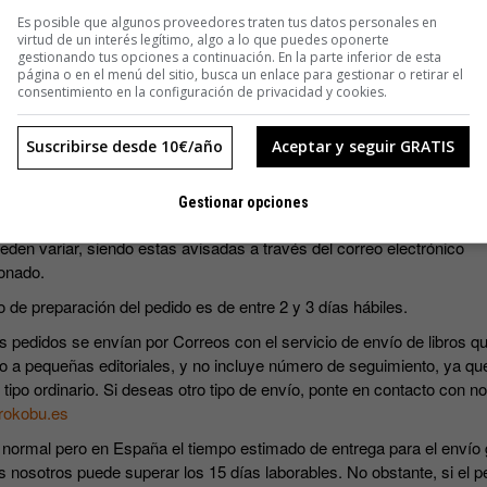
SUSCRIBIRME
Es posible que algunos proveedores traten tus datos personales en
virtud de un interés legítimo, algo a lo que puedes oponerte
gestionando tus opciones a continuación. En la parte inferior de esta
página o en el menú del sitio, busca un enlace para gestionar o retirar el
consentimiento en la configuración de privacidad y cookies.
Suscribirse desde 10€/año
Aceptar y seguir GRATIS
s precios incluyen IVA.
Gestionar opciones
ripciones incluyen los cuatro números que se editan al año. Las fec
eden variar, siendo estas avisadas a través del correo electrónico
onado.
o de preparación del pedido es de entre 2 y 3 días hábiles.
s pedidos se envían por Correos con el servicio de envío de libros qu
o a pequeñas editoriales, y no incluye número de seguimiento, ya qu
 tipo ordinario. Si deseas otro tipo de envío, ponte en contacto con n
rokobu.es
 normal pero en España el tiempo estimado de entrega para el envío 
s nosotros puede superar los 15 días laborables. No obstante, si el p