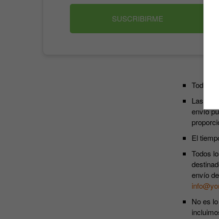
SUSCRIBIRME
Todos lo
Las susc
envío pu
proporci
El tiemp
Todos lo
destinad
envío de
info@yo
No es lo
incluimo