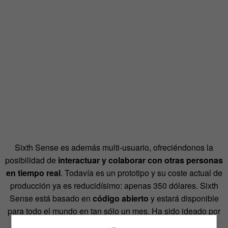
Sixth Sense es además multi-usuario, ofreciéndonos la
posibilidad de
interactuar y colaborar con otras personas
en tiempo real
. Todavía es un prototipo y su coste actual de
producción ya es reducidísimo: apenas 350 dólares. Sixth
Sense está basado en
código abierto
y estará disponible
para todo el mundo en tan sólo un mes. Ha sido ideado por
un estudiante genial llamado
Pranav Mistry
del
Fluid