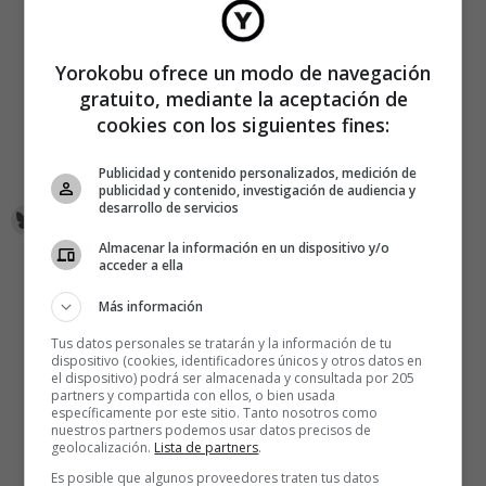
Interfaces Group
en el
MIT Media Lab
.
Espero que este descubrimiento te haya inspirado y te
Yorokobu ofrece un modo de navegación
aporte nuevas ideas. Y tú… ¿para qué imaginas Sixth
gratuito, mediante la aceptación de
Sense?
cookies con los siguientes fines:
Pedro Mujica es CEO de
Wecolab
Publicidad y contenido personalizados, medición de
publicidad y contenido, investigación de audiencia y
desarrollo de servicios
Almacenar la información en un dispositivo y/o
acceder a ella
Más información
Tus datos personales se tratarán y la información de tu
dispositivo (cookies, identificadores únicos y otros datos en
el dispositivo) podrá ser almacenada y consultada por 205
partners y compartida con ellos, o bien usada
específicamente por este sitio. Tanto nosotros como
nuestros partners podemos usar datos precisos de
geolocalización.
Lista de partners
.
Es posible que algunos proveedores traten tus datos