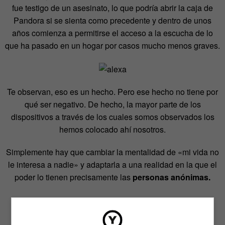
fue testigo de un asesinato, lo que podría abrir la caja de
Pandora si se sienta como precedente y dentro de unos
años comienza a permitirse el acceso a la escucha de lo
que ha pasado en un hogar por casos mucho menos graves.
Te observan, eso es un hecho. Pero ese hecho no tiene por
qué ser negativo. De hecho, la mayor parte de los
dispositivos a través de los cuales somos observados los
hemos colocado ahí nosotros.
Simplemente hay que cambiar la mentalidad de «mi vida no
le interesa a nadie» y adaptarla a una realidad en la que el
poder lo tienen precisamente las
personas anónimas.