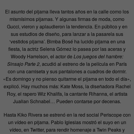
El asunto del pijama lleva tantos años en la calle como los
mismísimos pijamas. Y algunas firmas de moda, como
Gucci, vieron y aplaudieron la tendencia. En público y en
sus estudios de diseño, para lanzar a la pasarela sus
‘vestidos pijama’. Bimba Bosé ha lucido pijama en una
fiesta, la actriz Selena Gómez lo pasea por las aceras y
Woody Harrelson, el actor de
Los juegos del hambre:
Sinsajo Parte 2
, acudió al estreno de la película en París
con una camiseta y sus pantalones a cuadros de dormir.
«Es domingo y no pienso quitarme el pijama en todo el día»,
explicó. Hay muchos más: Kate Moss, la diseñadora Rachel
Roy, el rapero Wiz Khalifa, la cantante Rihanna, el artista
Jualian Schnabel… Pueden contarse por decenas.
Hasta Kiko Rivera se estrenó en la red social Periscope con
un vídeo en pijama. Pablo Iglesias mostró el suyo en un
vídeo, en Twitter, para rendir homenaje a Twin Peaks y