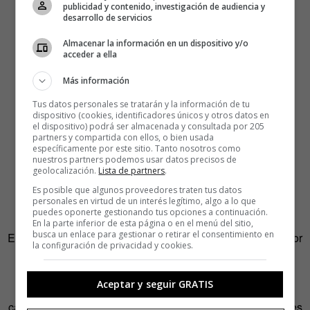
publicidad y contenido, investigación de audiencia y
desarrollo de servicios
Almacenar la información en un dispositivo y/o
acceder a ella
Más información
Tus datos personales se tratarán y la información de tu
dispositivo (cookies, identificadores únicos y otros datos en
el dispositivo) podrá ser almacenada y consultada por 205
partners y compartida con ellos, o bien usada
específicamente por este sitio. Tanto nosotros como
nuestros partners podemos usar datos precisos de
geolocalización.
Lista de partners
.
Es posible que algunos proveedores traten tus datos
personales en virtud de un interés legítimo, algo a lo que
puedes oponerte gestionando tus opciones a continuación.
En la parte inferior de esta página o en el menú del sitio,
busca un enlace para gestionar o retirar el consentimiento en
El alarmismo al ver a una persona en pijama caminando por
la configuración de privacidad y cookies.
la calle tiene pocos fundamentos. Puede que, muy al
contrario de lo que algunos piensan, sea algo necesario
Aceptar y seguir GRATIS
para que esta prenda sobreviva. Hace años que las
camisetas publicitarias de algodón, las bragas, los calzones