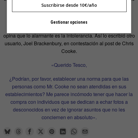
Suscribirse desde 10€/año
y la desnudez se convirtieron en algo habitual como
atuendo para dormir.
Gestionar opciones
Muchos no se rasgan las vestiduras. Incluso hay quien
opina que lo alarmante es la intolerancia. Así lo escribió otro
usuario, Joel Brackenbury, en contestación al post de Chris
Cooke.
«Querido Tesco,
¿Podrían, por favor, establecer una norma para que las
personas como Mr. Cooke no sean atendidas en sus
establecimientos? Me parece incómodo tener que hacer la
compra con individuos que se dedican a echar fotos a
desconocidos en vez de ignorar asuntos que no les
conciernen en absoluto».