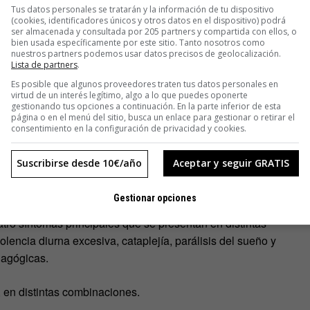
Tus datos personales se tratarán y la información de tu dispositivo
 de las personas con narcolepsia, la causa de la afección
(cookies, identificadores únicos y otros datos en el dispositivo) podrá
ser almacenada y consultada por 205 partners y compartida con ellos, o
cción como el virus de la gripe se maneja mal y su sistema
bien usada específicamente por este sitio. Tanto nosotros como
células increíblemente importantes en su cerebro, una
nuestros partners podemos usar datos precisos de geolocalización.
Lista de partners
.
gilia, el sueño y mucho más».
Es posible que algunos proveedores traten tus datos personales en
virtud de un interés legítimo, algo a lo que puedes oponerte
apostilla, las veinticuatro horas del día ya no se «dividen de
gestionando tus opciones a continuación. En la parte inferior de esta
página o en el menú del sitio, busca un enlace para gestionar o retirar el
 «sino que el cerebro, simplemente, sufre un cambio
consentimiento en la configuración de privacidad y cookies.
e el día y se despierta una y otra vez a lo largo de la
Suscribirse desde 10€/año
Aceptar y seguir GRATIS
da a uno, existen varias patologías ligadas a este mal que
Gestionar opciones
era. De hecho, y durante décadas, los especialistas del sueño
uatro síntomas principales que se presentan en distintas
encia diurna excesiva, cataplejía, parálisis del sueño y
nagógicas.
s, en distintas combinaciones.