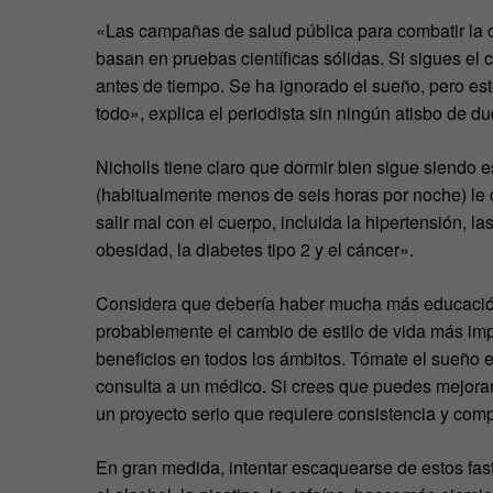
«Las campañas de salud pública para combatir la o
basan en pruebas científicas sólidas. Si sigues e
antes de tiempo. Se ha ignorado el sueño, pero es
todo», explica el periodista sin ningún atisbo de du
Nicholls tiene claro que dormir bien sigue siendo e
(habitualmente menos de seis horas por noche) le 
salir mal con el cuerpo, incluida la hipertensión, 
obesidad, la diabetes tipo 2 y el cáncer».
Considera que debería haber mucha más educación 
probablemente el cambio de estilo de vida más imp
beneficios en todos los ámbitos. Tómate el sueño en
consulta a un médico. Si crees que puedes mejora
un proyecto serio que requiere consistencia y com
En gran medida, intentar escaquearse de estos fas