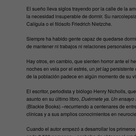
El sueño lleva siglos trayendo por la calle de la am
la necesidad insuperable de dormir. Su narcolepsia
Calígula o el filósofo Friedrich Nietzche
.
Siempre ha habido gente capaz de quedarse dormid
de mantener ni trabajos ni relaciones personales
Hay otros, en cambio, que sienten horror ante el 
noches en vela por el estrés, un
jet lag
persistente
de la población padece en algún momento de su vid
El escritor, periodista y biólogo Henry Nicholls, qu
asunto en su último libro,
Duérmete ya. Un ensayo s
(Blackie Books) –recurriendo a centenares de entrev
clínicas y a sus amplios conocimientos en neuroci
Cuando el autor empezó a desarrollar los primeros