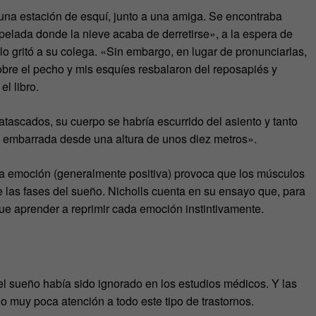
 una estación de esquí, junto a una amiga. Se encontraba
pelada donde la nieve acaba de derretirse», a la espera de
lo gritó a su colega. «Sin embargo, en lugar de pronunciarlas,
obre el pecho y mis esquíes resbalaron del reposapiés y
l libro.
tascados, su cuerpo se habría escurrido del asiento y tanto
ra embarrada desde una altura de unos diez metros».
na emoción (generalmente positiva) provoca que los músculos
e las fases del sueño. Nicholls cuenta en su ensayo que, para
ue aprender a reprimir cada emoción instintivamente.
del sueño había sido ignorado en los estudios médicos. Y las
o muy poca atención a todo este tipo de trastornos.