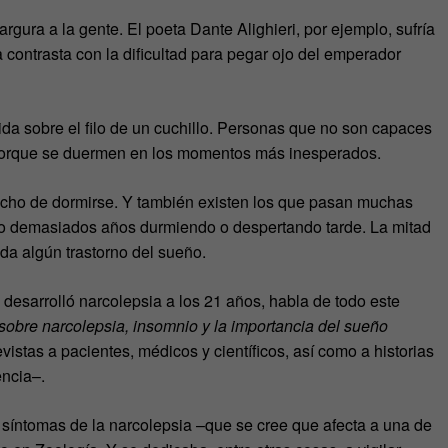
argura a la gente. El poeta Dante Alighieri, por ejemplo, sufría
 contrasta con la dificultad para pegar ojo del emperador
a sobre el filo de un cuchillo. Personas que no son capaces
 porque se duermen en los momentos más inesperados.
hecho de dormirse. Y también existen los que pasan muchas
 o demasiados años durmiendo o despertando tarde. La mitad
a algún trastorno del sueño.
e desarrolló narcolepsia a los 21 años, habla de todo este
obre narcolepsia, insomnio y la importancia del sueño
istas a pacientes, médicos y científicos, así como a historias
encia–.
 síntomas de la narcolepsia –que se cree que afecta a una de