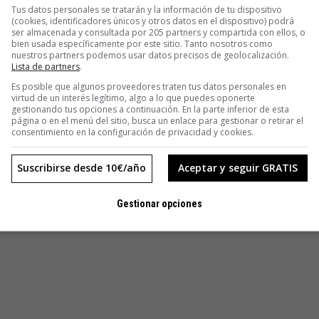
Tus datos personales se tratarán y la información de tu dispositivo
s que tus semejantes harán a tu costa serán interminables.
(cookies, identificadores únicos y otros datos en el dispositivo) podrá
ser almacenada y consultada por 205 partners y compartida con ellos, o
bien usada específicamente por este sitio. Tanto nosotros como
 de mujer. Pero no seré yo quien se meta en ese charco. En
nuestros partners podemos usar datos precisos de geolocalización.
Lista de partners
.
s fáciles pareados o por sus referentes de cualquier tipo, lo
la vida. Y muy especialmente (este sí que es el peor de los
Es posible que algunos proveedores traten tus datos personales en
virtud de un interés legítimo, algo a lo que puedes oponerte
físico de la persona.
gestionando tus opciones a continuación. En la parte inferior de esta
página o en el menú del sitio, busca un enlace para gestionar o retirar el
consentimiento en la configuración de privacidad y cookies.
 sale luego un tanto enclenque, las chanzas no le
res nos marcan porque son los demás los que los pronuncian.
Suscribirse desde 10€/año
Aceptar y seguir GRATIS
cuando es lagartija, o lagartija cuando es cocodrilo,
tes de asignarle el que llevará puesto toda la vida.
Gestionar opciones