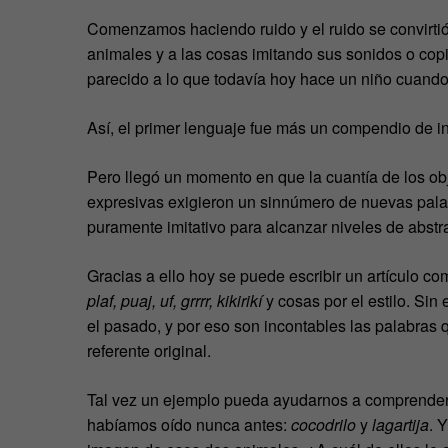
Comenzamos haciendo ruido y el ruido se convirtió
animales y a las cosas imitando sus sonidos o cop
parecido a lo que todavía hoy hace un niño cuand
Así, el primer lenguaje fue más un compendio de i
Pero llegó un momento en que la cuantía de los obj
expresivas exigieron un sinnúmero de nuevas palab
puramente imitativo para alcanzar niveles de abst
Gracias a ello hoy se puede escribir un artículo co
plaf, puaj, uf, grrrr, kikirikí
y cosas por el estilo. Si
el pasado, y por eso son incontables las palabras
referente original.
Tal vez un ejemplo pueda ayudarnos a comprender
habíamos oído nunca antes:
cocodrilo
y
lagartija
. 