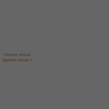
Anterior artículo
Navegación
Siguiente artículo
de
entradas