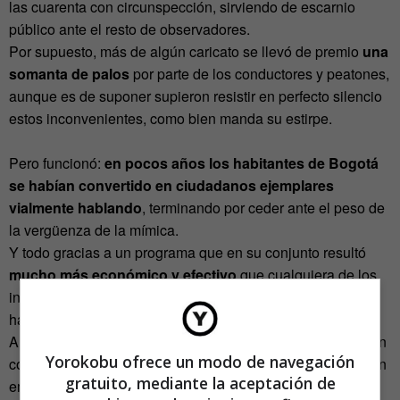
las cuarenta con circunspección, sirviendo de escarnio
público ante el resto de observadores.
Por supuesto, más de algún caricato se llevó de premio
una
somanta de palos
por parte de los conductores y peatones,
aunque es de suponer supieron resistir en perfecto silencio
estos inconvenientes, como bien manda su estirpe.
Pero funcionó:
en pocos años los habitantes de Bogotá
se habían convertido en ciudadanos ejemplares
vialmente hablando
, terminando por ceder ante el peso de
la vergüenza de la mímica.
Y todo gracias a un programa que en su conjunto resultó
mucho más económico y efectivo
que cualquiera de los
intentos de hacer cumplir las leyes viales anteriores, que
habían fracasado durante muchas generaciones.
Ahora
la pantomima desembarcan en Venezuela
también
Yorokobu ofrece un modo de navegación
con ganas de cambiar las cosas. Las calles de Caracas, sin
gratuito, mediante la aceptación de
embargo, puede que sean más caóticas si cabe que las de