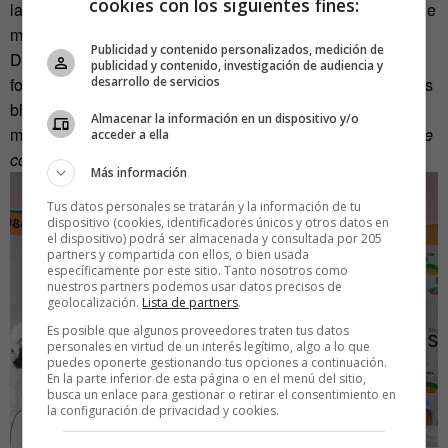
cookies con los siguientes fines:
la capital colombiana. Sólo el tiempo dirá si pueden con ese
morlaco.
Publicidad y contenido personalizados, medición de
De momento, en una ceremonia con los mimos en
publicidad y contenido, investigación de audiencia y
desarrollo de servicios
formación, el alcalde de Sucre presentó su ejército de caras
blancas y se comprometió, como
Antanas Mockus
, a
Almacenar la información en un dispositivo y/o
mantener el esfuerzo “
hasta llenar todas las calles de Sucre
acceder a ella
con creatividad y educación”
.
Más información
Tus datos personales se tratarán y la información de tu
dispositivo (cookies, identificadores únicos y otros datos en
el dispositivo) podrá ser almacenada y consultada por 205
partners y compartida con ellos, o bien usada
específicamente por este sitio. Tanto nosotros como
nuestros partners podemos usar datos precisos de
geolocalización.
Lista de partners
.
Es posible que algunos proveedores traten tus datos
personales en virtud de un interés legítimo, algo a lo que
puedes oponerte gestionando tus opciones a continuación.
En la parte inferior de esta página o en el menú del sitio,
busca un enlace para gestionar o retirar el consentimiento en
la configuración de privacidad y cookies.