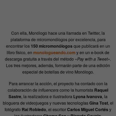
Con ella, Monólogo hace una llamada en Twitter, la
plataforma de micromonólogos por excelencia, para
encontrar los
150 micromonólogos
que publicará en un
libro físico, en
monologueando.com
y en un e-book de
descarga gratuita a través del método «
Pay with a Tweet».
Los tres mejores, además, formarán parte de una edición
especial de botellas de vino Monólogo.
Para arrancar la acción, el proyecto ha contado con la
colaboración de
influencers
como la humorista
Raquel
Sastre
, la realizadora e ilustradora
Lyona Ivanova
, la
bloguera de videojuegos y nuevas tecnologías
Gina Tost
, el
fotógrafo
Rai Robledo
, el escritor
Carlos Miguel Cortés
y
los ilustradores
Chamo San
y
Ricardo Cavolo.