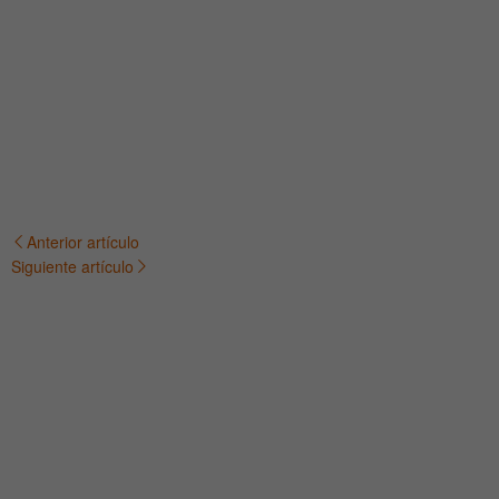
Anterior artículo
Navegación
Siguiente artículo
de
entradas