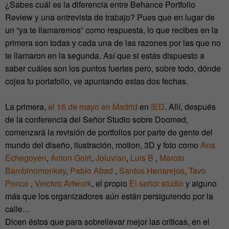
¿Sabes cuál es la diferencia entre Behance Portfolio
Review y una entrevista de trabajo? Pues que en lugar de
un “ya te llamaremos” como respuesta, lo que recibes en la
primera son todas y cada una de las razones por las que no
te llamaron en la segunda. Así que si estás dispuesto a
saber cuáles son los puntos fuertes pero, sobre todo, dónde
cojea tu portafolio, ve apuntando estas dos fechas.
La primera,
el 16 de mayo en Madrid
en
IED
. Allí, después
de la conferencia del Señor Studio sobre Doomed,
comenzará la revisión de portfolios por parte de gente del
mundo del diseño, ilustración, motion, 3D y foto como
Ana
Echegoyen
,
Anton Goiri
,
Joluvian
,
Luis B
,
Maroto
Bambinomonkey
,
Pablo Abad
,
Santos Henarejos
,
Tavo
Ponce
,
Velckro Artwork
, el propio
El señor studio
y alguno
más que los organizadores aún están persiguiendo por la
calle…
Dicen éstos que para sobrellevar mejor las críticas, en el