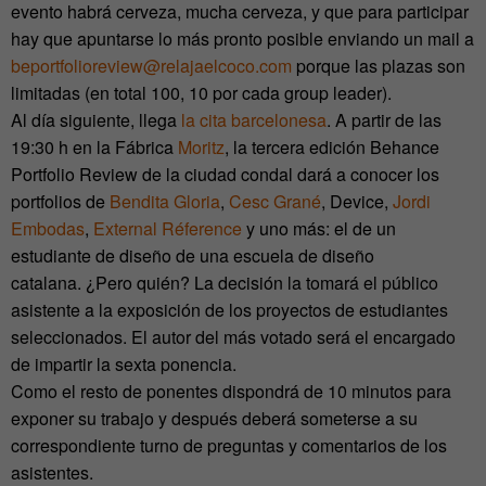
evento habrá cerveza, mucha cerveza, y que para participar
hay que apuntarse lo más pronto posible enviando un mail a
beportfolioreview@relajaelcoco.com
porque las plazas son
limitadas (en total 100, 10 por cada group leader).
Al día siguiente, llega
la cita barcelonesa
. A partir de las
19:30 h en la Fábrica
Moritz
, la tercera edición Behance
Portfolio Review de la ciudad condal dará a conocer los
portfolios de
Bendita Gloria
,
Cesc Grané
, Device,
Jordi
Embodas
,
External Réference
y uno más: el de un
estudiante de diseño de una escuela de diseño
catalana. ¿Pero quién? La decisión la tomará el público
asistente a la exposición de los proyectos de estudiantes
seleccionados. El autor del más votado será el encargado
de impartir la sexta ponencia.
Como el resto de ponentes dispondrá de 10 minutos para
exponer su trabajo y después deberá someterse a su
correspondiente turno de preguntas y comentarios de los
asistentes.