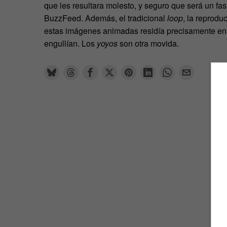
que les resultara molesto, y seguro que será un fa
BuzzFeed. Además, el tradicional
loop
, la reprodu
estas imágenes animadas residía precisamente en v
engullían. Los
yoyos
son otra movida.