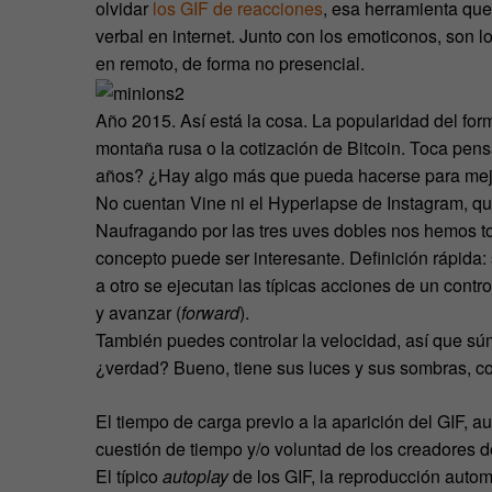
olvidar
los GIF de reacciones
, esa herramienta qu
verbal en internet. Junto con los emoticonos, son l
en remoto, de forma no presencial.
Año 2015. Así está la cosa. La popularidad del for
montaña rusa o la cotización de Bitcoin. Toca pensa
años? ¿Hay algo más que pueda hacerse para mejo
No cuentan Vine ni el Hyperlapse de Instagram, qu
Naufragando por las tres uves dobles nos hemos 
concepto puede ser interesante. Definición rápida:
a otro se ejecutan las típicas acciones de un contro
y avanzar (
forward
).
También puedes controlar la velocidad, así que sú
¿verdad? Bueno, tiene sus luces y sus sombras, 
El tiempo de carga previo a la aparición del GIF, 
cuestión de tiempo y/o voluntad de los creadores de
El típico
autoplay
de los GIF, la reproducción autom