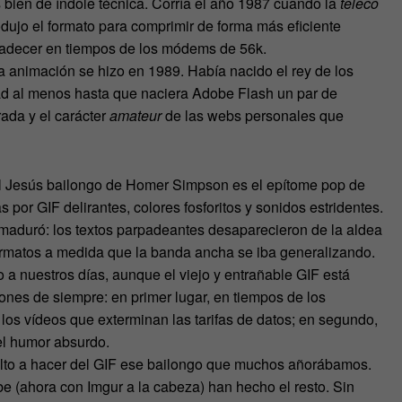
ás bien de índole técnica. Corría el año 1987 cuando la
teleco
ujo el formato para comprimir de forma más eficiente
radecer en tiempos de los módems de 56k.
a animación se hizo en 1989. Había nacido el rey de los
idad al menos hasta que naciera Adobe Flash un par de
ada y el carácter
amateur
de las webs personales que
. El Jesús bailongo de Homer Simpson es el epítome pop de
por GIF delirantes, colores fosforitos y sonidos estridentes.
d maduró: los textos parpadeantes desaparecieron de la aldea
formatos a medida que la banda ancha se iba generalizando.
 a nuestros días, aunque el viejo y entrañable GIF está
nes de siempre: en primer lugar, en tiempos de los
 los vídeos que exterminan las tarifas de datos; en segundo,
el humor absurdo.
elto a hacer del GIF ese bailongo que muchos añorábamos.
 (ahora con Imgur a la cabeza) han hecho el resto. Sin