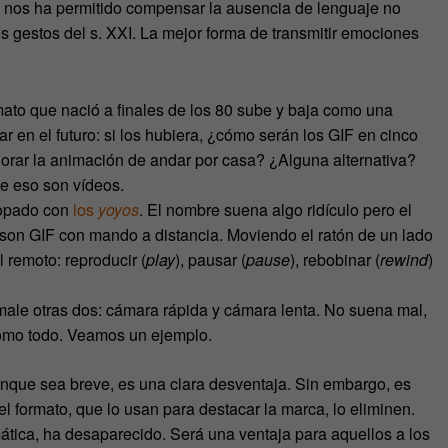
e nos ha permitido compensar la ausencia de lenguaje no
os gestos del s. XXI. La mejor forma de transmitir emociones
mato que nació a finales de los 80 sube y baja como una
r en el futuro: si los hubiera, ¿cómo serán los GIF en cinco
rar la animación de andar por casa? ¿Alguna alternativa?
e eso son vídeos.
topado con
los
yoyos
. El nombre suena algo ridículo pero el
 son GIF con mando a distancia. Moviendo el ratón de un lado
l remoto: reproducir (
play
), pausar (
pause
), rebobinar (
rewind
)
male otras dos: cámara rápida y cámara lenta. No suena mal,
como todo. Veamos un ejemplo.
aunque sea breve, es una clara desventaja. Sin embargo, es
l formato, que lo usan para destacar la marca, lo eliminen.
ática, ha desaparecido. Será una ventaja para aquellos a los