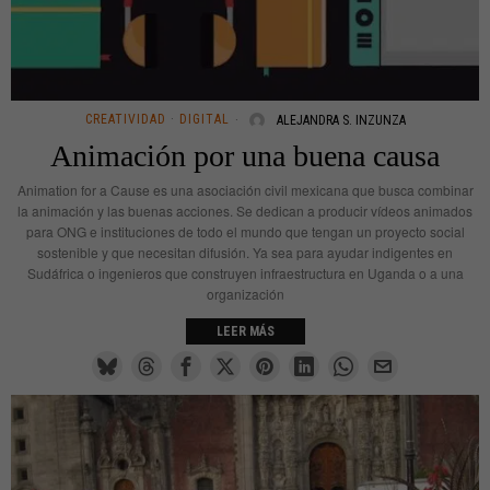
CREATIVIDAD
·
DIGITAL
ALEJANDRA S. INZUNZA
Animación por una buena causa
Animation for a Cause es una asociación civil mexicana que busca combinar
la animación y las buenas acciones. Se dedican a producir vídeos animados
para ONG e instituciones de todo el mundo que tengan un proyecto social
sostenible y que necesitan difusión. Ya sea para ayudar indigentes en
Sudáfrica o ingenieros que construyen infraestructura en Uganda o a una
organización
LEER MÁS