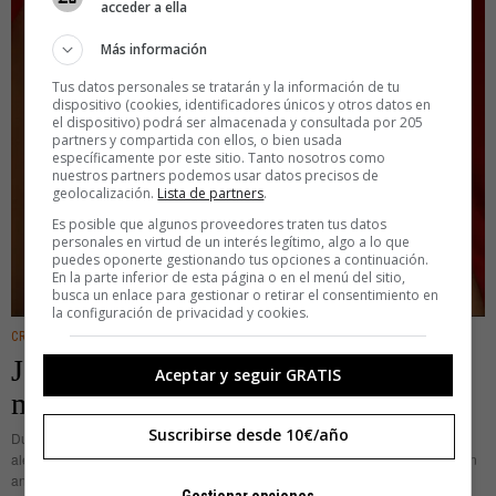
acceder a ella
Más información
Tus datos personales se tratarán y la información de tu
dispositivo (cookies, identificadores únicos y otros datos en
el dispositivo) podrá ser almacenada y consultada por 205
partners y compartida con ellos, o bien usada
específicamente por este sitio. Tanto nosotros como
nuestros partners podemos usar datos precisos de
geolocalización.
Lista de partners
.
Es posible que algunos proveedores traten tus datos
personales en virtud de un interés legítimo, algo a lo que
puedes oponerte gestionando tus opciones a continuación.
En la parte inferior de esta página o en el menú del sitio,
busca un enlace para gestionar o retirar el consentimiento en
la configuración de privacidad y cookies.
CREATIVIDAD
·
IDEAS
Jóvenes Artesanos: "Trabajar con las
Aceptar y seguir GRATIS
manos me hace sentir libre"
Suscribirse desde 10€/año
Durante más de 10 años, Marco Antonio Sánchez se ha dedicado a crear
alebrijes, unas esculturas de cartón tradicionales en México, que representan
animales imaginarios. Sin embargo, durante este tiempo ha tenido
Gestionar opciones