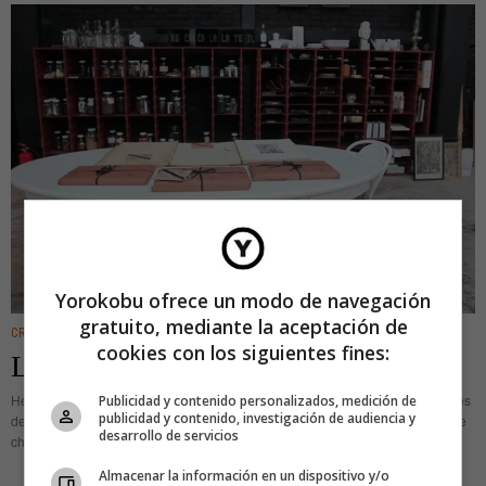
Yorokobu ofrece un modo de navegación
gratuito, mediante la aceptación de
CREATIVIDAD
cookies con los siguientes fines:
La guerra también puede ser dulce
Héctor Galván inició hace tres años una guerra de chocolate. Textual. A través
Publicidad y contenido personalizados, medición de
publicidad y contenido, investigación de audiencia y
de su firma Boom, empezó a crear bombas, granadas, soldados y tanques de
desarrollo de servicios
chocolate con el fin de iniciar
Almacenar la información en un dispositivo y/o