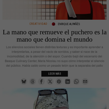
CREATIVIDAD
ENRIQUE ALPAÑÉS
La mano que remueve el puchero es la
mano que domina el mundo
Los silencios sociales tienen distintas texturas y es importante aprender a
interpretarlas, a pesar del vacío de sonidos, y saber si nace de la
incomodidad, de la atención o del sopor. Cuando bajó del escenario del
Basque Culinary Center, María Nicolau no supo cómo interpretar el silencio
del público. Había caído como un pesado telón que la separaba del patio
LEER MÁS