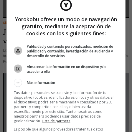
Yorokobu ofrece un modo de navegación
CREATIVIDAD
gratuito, mediante la aceptación de
Julián del Rey: así se dibuja un
cookies con los siguientes fines:
videojuego
Publicidad y contenido personalizados, medición de
Los videojuegos se dibujan. Luego sus trazos se vuelven interactivos, los
publicidad y contenido, investigación de audiencia y
brochazos se alicatan de píxeles y el dibujo se difumina entre tanta tecnología.
desarrollo de servicios
Pero si rascas la pátina de lo virtual,
Almacenar la información en un dispositivo y/o
acceder a ella
Más información
Tus datos personales se tratarán y la información de tu
dispositivo (cookies, identificadores únicos y otros datos en
el dispositivo) podrá ser almacenada y consultada por 205
partners y compartida con ellos, o bien usada
específicamente por este sitio. Tanto nosotros como
nuestros partners podemos usar datos precisos de
geolocalización.
Lista de partners
.
Es posible que algunos proveedores traten tus datos