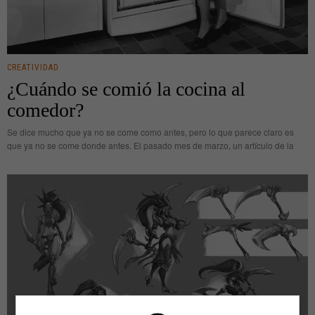
CREATIVIDAD
¿Cuándo se comió la cocina al
comedor?
Se dice mucho que ya no se come como antes, pero lo que parece claro es
que ya no se come donde antes. El pasado mes de marzo, un artículo de la