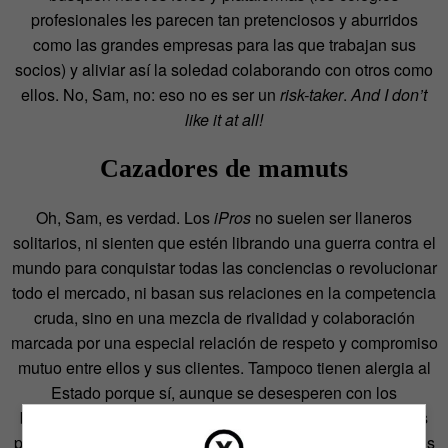
profesionales les parecen tan pretenciosos y aburridos
como las grandes empresas para las que trabajan sus
socios) y aliviar así la soledad colaborando con otros como
ellos. No, Sam, no: eso no es ser un
risk-taker
.
And I don’t
like it at all!
Cazadores de mamuts
Oh, Sam, es verdad. Los
iPros
no suelen ser llaneros
solitarios, ni sienten que estén librando una guerra contra el
mundo para conquistar todas las conciencias o revolucionar
todo el mercado, ni basan sus relaciones en la competencia
cruda, sino en una mezcla de rivalidad y colaboración
marcada por una especial relación de respeto y compromiso
mutuo entre ellos y sus clientes. Tampoco tienen alergia al
Estado porque sí, aunque se desesperen con los
burócratas, los de la administración y los de esos mamuts
petrificados, sepultados e inmensos —mucho menos bellos