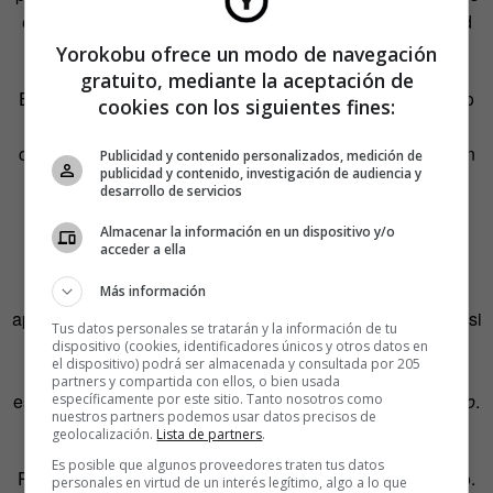
en realidad—, que son los departamentos de contabilidad
de las multinacionales.
Yorokobu ofrece un modo de navegación
gratuito, mediante la aceptación de
En esta marea negra de incomprensión que aceptan como
cookies con los siguientes fines:
parte del paisaje, oscila el péndulo de su felicidad, tan
cierto, poderoso y frágil como los latidos del corazón de un
Publicidad y contenido personalizados, medición de
publicidad y contenido, investigación de audiencia y
bebé. Miran a su alrededor y cuando les cuentan las mil
desarrollo de servicios
penurias de muchos de sus colegas —dentro y fuera del
Almacenar la información en un dispositivo y/o
paraíso quebradizo del contrato indefinido— cambian de
acceder a ella
color como camaleones. Se tiñen de oscuridad, dicen
absurdamente que a ellos también les va mal, que viven
Más información
aplastados por el mañana, un mañana que vete tú a saber si
Tus datos personales se tratarán y la información de tu
les traerá un mendrugo de pan a cambio de jornadas
dispositivo (cookies, identificadores únicos y otros datos en
el dispositivo) podrá ser almacenada y consultada por 205
interminables. Casi se parecen a los desesperados
partners y compartida con ellos, o bien usada
estibadores del puerto de Nueva York en la
Ley del silencio
.
específicamente por este sitio. Tanto nosotros como
nuestros partners podemos usar datos precisos de
Aquellos sí que eran falsos autónomos.
geolocalización.
Lista de partners
.
Es posible que algunos proveedores traten tus datos
Por supuesto, la realidad de los
iPros
felices va por dentro.
personales en virtud de un interés legítimo, algo a lo que