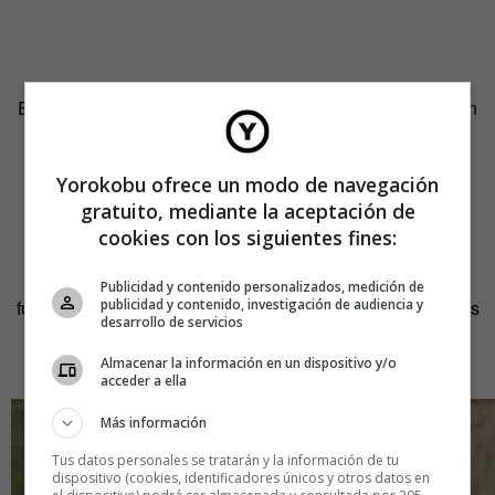
Elementos, todos ellos, por los que se pasa de puntillas en
la pedagogía tradicional.
Yorokobu ofrece un modo de navegación
El cine, a la misma altura que las
gratuito, mediante la aceptación de
matemáticas
cookies con los siguientes fines:
Como explica Aidelman a
Yorokobu,
«el programa
Publicidad y contenido personalizados, medición de
funciona a través de convocatorias para centros educativos
publicidad y contenido, investigación de audiencia y
desarrollo de servicios
públicos, los cuales deben presentar un proyecto breve
explicando su motivación».
Almacenar la información en un dispositivo y/o
acceder a ella
Más información
Tus datos personales se tratarán y la información de tu
dispositivo (cookies, identificadores únicos y otros datos en