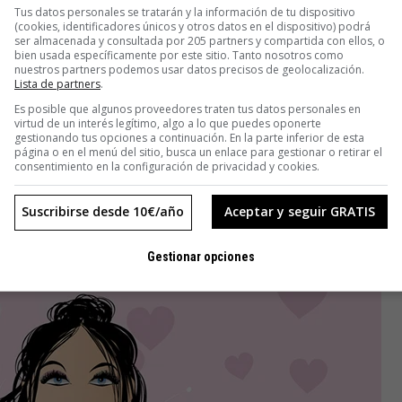
Tus datos personales se tratarán y la información de tu dispositivo
 pesar de todas las promesas de la industria de la dieta,
(cookies, identificadores únicos y otros datos en el dispositivo) podrá
n. […] No hacen aquello para lo que se supone que están
ser almacenada y consultada por 205 partners y compartida con ellos, o
bien usada específicamente por este sitio. Tanto nosotros como
serie de resultados: baja autoestima y menos capacidad de
nuestros partners podemos usar datos precisos de geolocalización.
Lista de partners
.
estudios que sugieren que las mujeres gordas negocian con
mólogas delgadas)».
Es posible que algunos proveedores traten tus datos personales en
virtud de un interés legítimo, algo a lo que puedes oponerte
gestionando tus opciones a continuación. En la parte inferior de esta
estra vida diaria. Experimentamos los efectos de lo que se
página o en el menú del sitio, busca un enlace para gestionar o retirar el
consentimiento en la configuración de privacidad y cookies.
 fisiológicos negativos a lo largo de la vida de la
smo social», explica la escritora en su combativo y
Suscribirse desde 10€/año
Aceptar y seguir GRATIS
Gestionar opciones