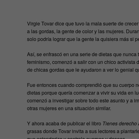
Virgie Tovar dice que tuvo la mala suerte de crec
a las gordas, la gente de color y las mujeres. Dura
solo podría lograr que la gente la quisiera más si p
Así, se enfrascó en una serie de dietas que nunca 
feminismo, comenzó a salir con un chico activista
de chicas gordas que le ayudaron a ver lo genial q
Fue entonces cuando comprendió que su cuerpo no e
dietas porque quería comenzar a vivir su vida en l
comenzó a investigar sobre todo este asunto y a im
otras mujeres en una situación similar.
Y ahora acaba de publicar el libro
Tienes derecho 
grasas donde Tovar invita a sus lectores a plantarle
que estandariza y controla cuerpos y deseos.