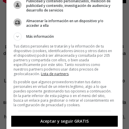
Publicidad y contenido personalizados, medición de
publicidad y contenido, investigación de audiencia y
desarrollo de servicios
Almacenar la información en un dispositivo y/o
acceder a ella
Más información
De hecho, si se echa un vistazo a la historia reciente, la
práctica totalidad de vencedores del festival en las últimas
Tus datos personales se tratarán y la información de tu
dispositivo (cookies, identificadores únicos y otros datos en
décadas cantaban -aunque fuera a trozos- en inglés, en una
el dispositivo) podrá ser almacenada y consultada por 205
clara muestra de sumisión al idioma dominante en lo
partners y compartida con ellos, o bien usada
específicamente por este sitio. Tanto nosotros como
político.
nuestros partners podemos usar datos precisos de
geolocalización.
Lista de partners
.
Los que no lo hicieron, en muchos casos, fue por algún tipo
Es posible que algunos proveedores traten tus datos
personales en virtud de un interés legítimo, algo a lo que
de ‘concesión por simpatía’, como los ucranianos del año
puedes oponerte gestionando tus opciones a continuación.
pasado -que tenían fragmentos en tártaro de Crimea, que
En la parte inferior de esta página o en el menú del sitio,
busca un enlace para gestionar o retirar el consentimiento en
suena mucho a troleo a Rusia por la invasión-, o la ya citada
la configuración de privacidad y cookies.
Dana International. Las únicas excepciones desde 1980
han sido los nórdicos (Noruega en 1995 y Suecia en 1991),
Aceptar y seguir GRATIS
los Italianos (en 1990) y los serbios (en 2007).