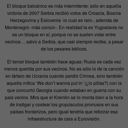
El bloque balcánico es más intermitente: sólo en aquella
victoria de 2007 Serbia recibió votos de Croacia, Bosnia
Herzegovina y Eslovenia -lo cual es raro-, además de
Montenegro -más común-. En realidad la ex Yugoslavia no
es un bloque en sí, porque no se suelen votar entre
vecinos… salvo a Serbia, que casi siempre recibe, a pesar
de los pesares bélicos.
El tercer bloque también hace aguas: Rusia es cada vez
menos querida por sus vecinos. No es sólo lo de la canción
en tártaro de Ucrania cuando perdió Crimea, sino también
aquella mítica ‘We don’t wanna put in’ (¿lo pillas?) con la
que concurrió Georgia cuando estaban en guerra con su
país vecino. Mira que el Kremlin se lo monta bien a la hora
de instigar y costear los grupúsculos prorrusos en sus
países fronterizos, pero igual tendría que reforzar esa
infraestructura de cara a Eurovisión.