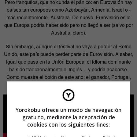
Pero tranquilos, que no cunda el pánico: en Eurovisión hay
países tan europeos como Azerbayán, Armenia, Israel o -
más recientemente- Australia. De nuevo, Eurovisión es lo
que Europa podría haber sido pero no llegó a ser (salvo por
Australia, claro).
Sin embargo, aunque el festival no vaya a perder al Reino
Unido, este país puede perder parte de Eurovisión. A saber,
igual que pasa en la Unión Europea, el idioma dominante
ha sido tradicionalmente el inglés… y podría acabarse.
Como muestra el botón de este año: el ganador, Portugal,
cantó en portugués.
Yorokobu ofrece un modo de navegación
gratuito, mediante la aceptación de
cookies con los siguientes fines: