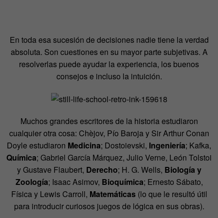
En toda esa sucesión de decisiones nadie tiene la verdad
absoluta. Son cuestiones en su mayor parte subjetivas. A
resolverlas puede ayudar la experiencia, los buenos
consejos e incluso la intuición.
Muchos grandes escritores de la historia estudiaron
cualquier otra cosa: Chèjov, Pío Baroja y Sir Arthur Conan
Doyle estudiaron
Medicina
; Dostoievski,
Ingeniería
; Kafka,
Química
; Gabriel García Márquez, Julio Verne, León Tolstoi
y Gustave Flaubert,
Derecho
; H. G. Wells,
Biología y
Zoología
; Isaac Asimov,
Bioquímica
; Ernesto Sábato,
Física y Lewis Carroll,
Matemáticas
(lo que le resultó útil
para introducir curiosos juegos de lógica en sus obras).