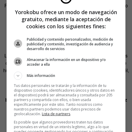
Plaza & Janés, Lumen o Debate), ha optado por un método
Yorokobu ofrece un modo de navegación
muy práctico en el que los cursos de edición los imparten
gratuito, mediante la aceptación de
editores y, los de escritura, escritores. El objetivo de este
cookies con los siguientes fines:
formato es que los interesados en forjarse una carrera en
ese sector reciban las sugerencias de los que ya lo han
Publicidad y contenido personalizados, medición de
conseguido.
publicidad y contenido, investigación de audiencia y
desarrollo de servicios
La escritora Rosa Montero, que imparte uno de los MOOCs
Almacenar la información en un dispositivo y/o
del centro, asegura que «se trata del curso al que siempre
acceder a ella
hubiera querido asistir antes de ponerme en marcha». En él,
Más información
los aspirantes a escritores podrán encontrar recursos que
los grandes autores tuvieron que aprender por su cuenta.
Tus datos personales se tratarán y la información de tu
dispositivo (cookies, identificadores únicos y otros datos en
Por ejemplo,
técnicas para librarse de los temidos
el dispositivo) podrá ser almacenada y consultada por 205
bloqueos o herramientas para encontrar su propia voz
partners y compartida con ellos, o bien usada
específicamente por este sitio. Tanto nosotros como
narrativa
.
nuestros partners podemos usar datos precisos de
geolocalización.
Lista de partners
.
https://www.youtube.com/watch?v=10MJ-Q3p4eE
Es posible que algunos proveedores traten tus datos
personales en virtud de un interés legítimo, algo a lo que
puedes oponerte gestionando tus opciones a continuación.