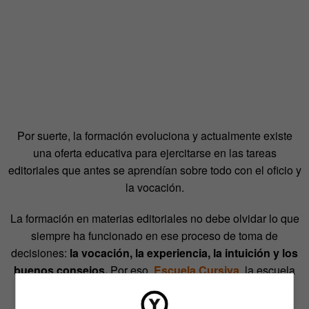
Por suerte, la formación evoluciona y actualmente existe
una oferta educativa para ejercitarse en las tareas
editoriales que antes se aprendían sobre todo con el oficio y
la vocación.
La formación en materias editoriales no debe olvidar lo que
siempre ha funcionado en ese proceso de toma de
decisiones:
la vocación, la experiencia, la intuición y los
buenos consejos.
Por eso,
Escuela Cursiva
, la escuela
de escritura y edición de Penguin Random House Grupo
Editorial (que aglutina editoriales de la talla de Alfaguara,