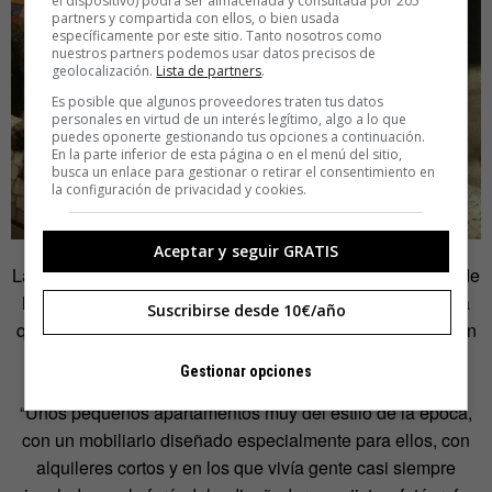
el dispositivo) podrá ser almacenada y consultada por 205
partners y compartida con ellos, o bien usada
específicamente por este sitio. Tanto nosotros como
nuestros partners podemos usar datos precisos de
geolocalización.
Lista de partners
.
Es posible que algunos proveedores traten tus datos
personales en virtud de un interés legítimo, algo a lo que
puedes oponerte gestionando tus opciones a continuación.
En la parte inferior de esta página o en el menú del sitio,
busca un enlace para gestionar o retirar el consentimiento en
la configuración de privacidad y cookies.
Aceptar y seguir GRATIS
Las fotos de Playboy se hicieron en los últimos coletazos de
lo que podríamos llamar “la Pedrera bohemia”, una época
Suscribirse desde 10€/año
que comenzó tras la construcción a mediados de los 50, en
el espacio situado debajo de la terraza, de unos
Gestionar opciones
apartamentos diseñados por el arquitecto Barba Corsini.
“Unos pequeños apartamentos muy del estilo de la época,
con un mobiliario diseñado especialmente para ellos, con
alquileres cortos y en los que vivía gente casi siempre