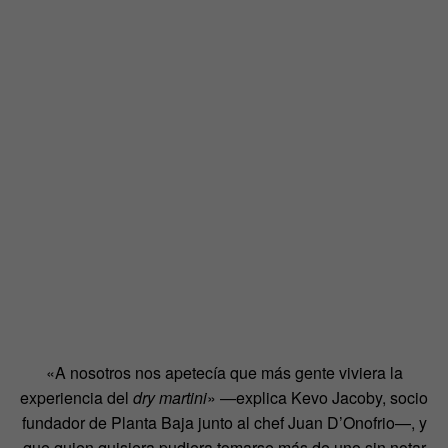
«A nosotros nos apetecía que más gente viviera la
experiencia del
dry martini
» —explica Kevo Jacoby, socio
fundador de Planta Baja junto al chef Juan D’Onofrio—, y
que quien quisiera pudiera tomarse más de uno sin notar