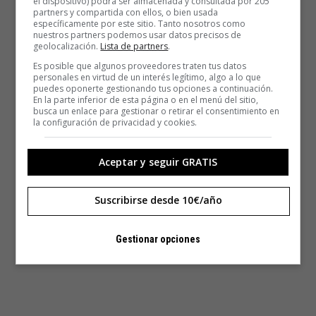
el dispositivo) podrá ser almacenada y consultada por 205
¿Te animas a prepararlo?
partners y compartida con ellos, o bien usada
específicamente por este sitio. Tanto nosotros como
nuestros partners podemos usar datos precisos de
geolocalización.
Lista de partners
.
50 ml gin manteca
Es posible que algunos proveedores traten tus datos
personales en virtud de un interés legítimo, algo a lo que
15 ml vermouth dry
puedes oponerte gestionando tus opciones a continuación.
En la parte inferior de esta página o en el menú del sitio,
busca un enlace para gestionar o retirar el consentimiento en
5 ml manzanilla
la configuración de privacidad y cookies.
5 ml amontillado
Aceptar y seguir GRATIS
20 ml agua
Suscribirse desde 10€/año
Gestionar opciones