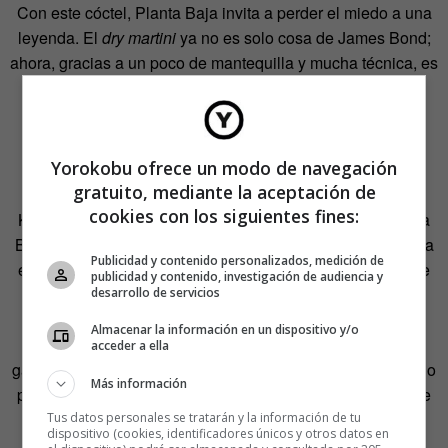
Con este cóctel, Planta Baja invita a perder el miedo a una
leyenda. El
dry martini
ya no es solo cosa de James Bond;
ahora, gracias a un poco de mantequilla y mucha técnica, es
cosa de todos.
Planta Baja
Yorokobu ofrece un modo de navegación
gratuito, mediante la aceptación de
Planta Baja reúne en un mismo espacio la coctelería de
cookies con los siguientes fines:
Kevo Jacoby, la cocina de Juan D’Onofrio (chef de Chispa
Bistró) y una programación musical centrada en la escucha
Publicidad y contenido personalizados, medición de
en vinilo. El proyecto nace de la amistad entre ambos y de
publicidad y contenido, investigación de audiencia y
una idea concreta: crear un salón compartido donde la
desarrollo de servicios
hospitalidad sea el eje y donde convivan cócteles
Almacenar la información en un dispositivo y/o
reconocibles pero con identidad propia, una propuesta
acceder a ella
gastronómica consolidada y un sistema de sonido diseñado
Más información
para que la música no sea un acompañamiento, sino parte
de la experiencia.
Tus datos personales se tratarán y la información de tu
dispositivo (cookies, identificadores únicos y otros datos en