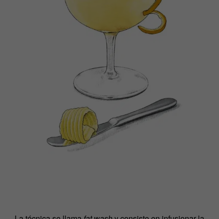
La técnica se llama
fat wash
y consiste en infusionar la