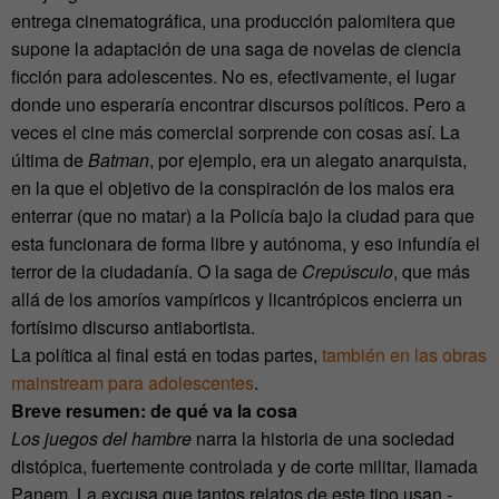
entrega cinematográfica, una producción palomitera que
supone la adaptación de una saga de novelas de ciencia
ficción para adolescentes. No es, efectivamente, el lugar
donde uno esperaría encontrar discursos políticos. Pero a
veces el cine más comercial sorprende con cosas así. La
última de
Batman
, por ejemplo, era un alegato anarquista,
en la que el objetivo de la conspiración de los malos era
enterrar (que no matar) a la Policía bajo la ciudad para que
esta funcionara de forma libre y autónoma, y eso infundía el
terror de la ciudadanía. O la saga de
Crepúsculo
, que más
allá de los amoríos vampíricos y licantrópicos encierra un
fortísimo discurso antiabortista.
La política al final está en todas partes,
también en las obras
mainstream para adolescentes
.
Breve resumen: de qué va la cosa
Los juegos del hambre
narra la historia de una sociedad
distópica, fuertemente controlada y de corte militar, llamada
Panem. La excusa que tantos relatos de este tipo usan -