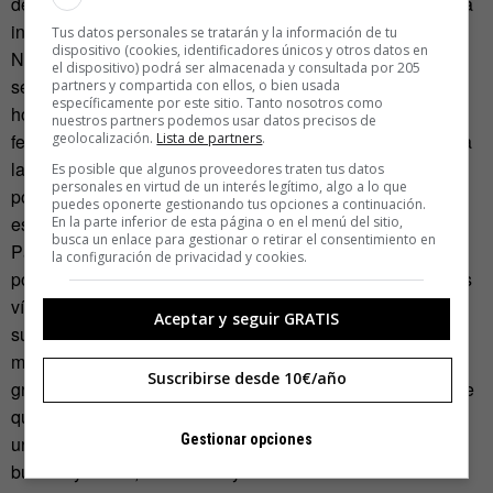
del ‘show’, y conoce a la que sería la nueva presidenta si la
insurgencia gana la guerra.
Tus datos personales se tratarán y la información de tu
dispositivo (cookies, identificadores únicos y otros datos en
No es casual que la heroína y la alternativa a la opresión
el dispositivo) podrá ser almacenada y consultada por 205
sean mujeres, mientras el presidente del Capitolio es un
partners y compartida con ellos, o bien usada
específicamente por este sitio. Tanto nosotros como
hombre: el público objetivo de la literatura juvenil es más
nuestros partners podemos usar datos precisos de
femenino que masculino, y por eso también se salpica toda
geolocalización.
Lista de partners
.
la historia de amor (para ellas) y acción (para ellos). La
Es posible que algunos proveedores traten tus datos
personales en virtud de un interés legítimo, algo a lo que
política aquí es un hilo argumental. Y es, precisamente por
puedes oponerte gestionando tus opciones a continuación.
eso, por lo que sorprende la dureza con la que se expone.
En la parte inferior de esta página o en el menú del sitio,
busca un enlace para gestionar o retirar el consentimiento en
Para empezar porque la heroína de la historia es utilizada
la configuración de privacidad y cookies.
por ambos bandos por igual. Los rebeldes la usan para sus
vídeos promocionales, que hacen llegar a todos los
Aceptar y seguir GRATIS
supervivientes para llamar a la lucha. La llevan a ver la
miseria que deja tras de así la acción militar del Capitolio y
Suscribirse desde 10€/año
graban sus emociones y reacciones. Le piden directamente
que se exponga y llame a las armas. Es un arma más en
Gestionar opciones
una guerra en la que no elige participar, en la que no hay
buenos y malos, sino malos y una alternativa. Y ella es un