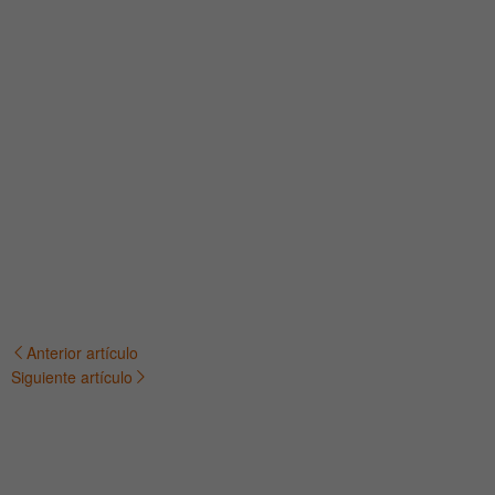
Anterior artículo
Navegación
Siguiente artículo
de
entradas