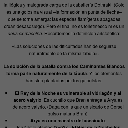
la ilógica y malograda carga de la caballería Dothraki. (Solo
es una golosina visual –la formación en punta de flecha–
que se torna amarga: las espadas flamígeras apagadas
crean desasosiego). Pero el final no es folletinesco ni es un
deus ex machina
. Recordemos la definición aristotélica:
«Las soluciones de las dificultades han de seguirse
naturalmente de la misma fábula».
La solución de la batalla contra los Caminantes Blancos
forma parte naturalmente de la fábula
. Y los elementos
han sido plantados por los guionistas:
El Rey de la Noche es vulnerable al vidriagón y al
acero valyrio
. Es cuchillo que Bran entrega a Arya es
de acero valyrio. (Daga con la que un sicario de Cersei
quiso matar a Bran).
Arya es una maestra del asesinato
.
Jon Nieve planteó (8×02): «
El Rey de la Noche los