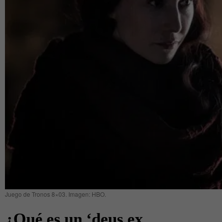
Juego de Tronos 8×03. Imagen: HBO.
¿Qué es un ‘deus ex