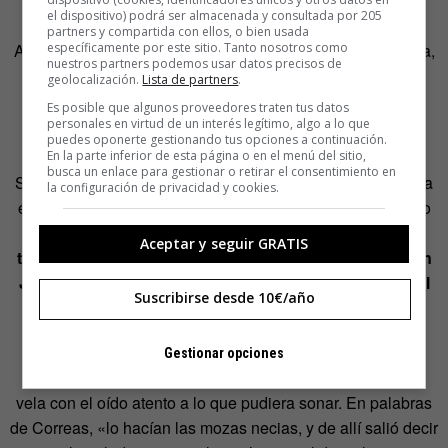
similares a la Jornada del Foso se repiten en episodios
el dispositivo) podrá ser almacenada y consultada por 205
como la Campana de Huesca o la muerte de los
partners y compartida con ellos, o bien usada
Abencerrajes, ubicados en la ciudad aragonesa y Granada,
específicamente por este sitio. Tanto nosotros como
nuestros partners podemos usar datos precisos de
respectivamente».
geolocalización.
Lista de partners
.
Es posible que algunos proveedores traten tus datos
Una explicación alternativa
personales en virtud de un interés legítimo, algo a lo que
puedes oponerte gestionando tus opciones a continuación.
En la parte inferior de esta página o en el menú del sitio,
busca un enlace para gestionar o retirar el consentimiento en
Si lo contado hasta ahora no es real, habrá que buscar otra
la configuración de privacidad y cookies.
explicación.
Correas
, en su
Vocabulario de refranes
(siglo
XVII), cuenta que el dicho proviene de la
creencia que
Aceptar y seguir GRATIS
tenían las mozas toledanas de que, en la noche de San
Juan, se casarían con el hombre cuyo nombre fuera el
Suscribirse desde 10€/año
primero que escucharan a partir de las doce de la
noche
.
Gestionar opciones
Así que las crédulas muchachas se pasaban la noche en
vela con el oído atento a lo que pudiera sonar. En palabras
de Correas, «lo hacían las mozas necias, y de allí salió decir