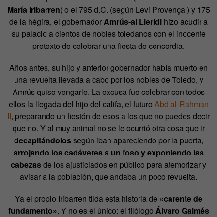
María Iribarren
) o el 795 d.C. (según Levi Provençal) y 175
de la hégira, el gobernador
Amrús-al Lleridi
hizo acudir a
su palacio a cientos de nobles toledanos con el inocente
pretexto de celebrar una fiesta de concordia.
Años antes, su hijo y anterior gobernador había muerto en
una revuelta llevada a cabo por los nobles de Toledo, y
Amrús quiso vengarle. La excusa fue celebrar con todos
ellos la llegada del hijo del califa, el futuro
Abd al-Rahman
II
, preparando un fiestón de esos a los que no puedes decir
que no. Y al muy animal no se le ocurrió otra cosa que ir
decapitándolos
según iban apareciendo por la puerta,
arrojando los cadáveres a un foso y exponiendo las
cabezas
de los ajusticiados en público para atemorizar y
avisar a la población, que andaba un poco revuelta.
Ya el propio Iribarren tilda esta historia de
«carente de
fundamento»
. Y no es el único: el filólogo
Álvaro Galmés