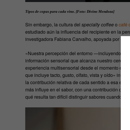
Tipos de copas para cada vino. [Foto: Divino Mendoza]
Sin embargo, la cultura del
specialty coffee
o
café 
estudiado aún la influencia del recipiente en la pe
investigadora Fabiana Carvalho, apoyada por el e
«Nuestra percepción del entorno —incluyendo la 
información sensorial que alcanza nuestro cerebro
experiencia multisensorial desde el momento en qu
que incluye tacto, gusto, olfato, vista y oído» int
la contribución relativa de cada sentido a esa expe
más influye en el sabor, con una contribución que 
qué resulta tan difícil distinguir sabores cuando te