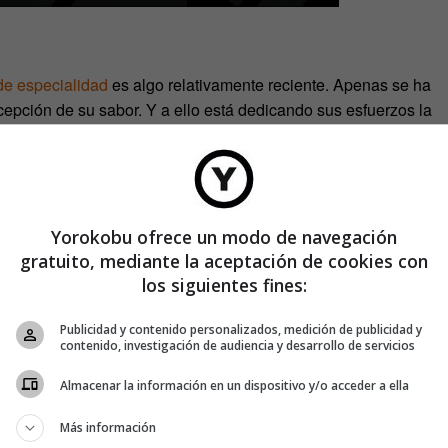
de especialidad
es algo relativamente reciente. Apenas se ha
rcepción de su sabor. Y a ello está dedicando sus esfuerzos la
xperto de la Universidad de Oxford Charles Spence.
comida y la bebida— se construye combinando toda la
 simultáneamente. Por tanto, la percepción del sabor es una
e es el resultado de esta compleja integración de procesos
Yorokobu ofrece un modo de navegación
roduce Carvalho. Numerosos estudios han intentado determinar
gratuito, mediante la aceptación de cookies con
riencia unificada. «Parece que el
olfato retronasal
es el que
los siguientes fines:
va del 75 al 95 %», explica. Esto nos ayuda a entender por
Publicidad y contenido personalizados, medición de publicidad y
nemos la nariz taponada por un resfriado.
contenido, investigación de audiencia y desarrollo de servicios
Almacenar la información en un dispositivo y/o acceder a ella
Más información