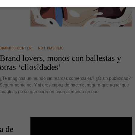
BRANDED CONTENT
·
NOTICIAS CLIO
Brand lovers, monos con ballestas y
otras ‘cliosidades’
¿Te imaginas un mundo sin marcas comerciales? ¿O sin publicidad?
Seguramente no. Y si eres capaz de hacerlo, seguro que aquel que
imaginas no se parecería en nada al mundo en que
ta de