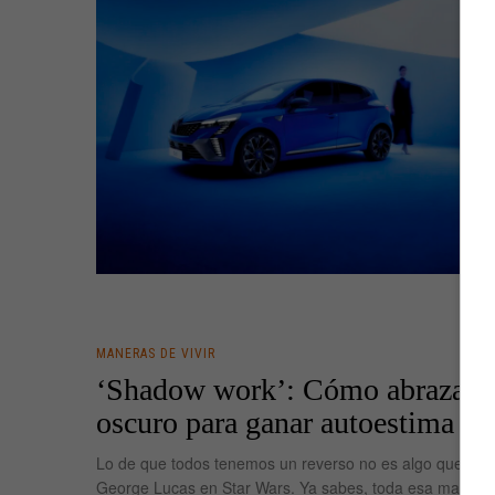
MANERAS DE VIVIR
‘Shadow work’: Cómo abrazar t
oscuro para ganar autoestima
Lo de que todos tenemos un reverso no es algo que se i
George Lucas en Star Wars. Ya sabes, toda esa mandan