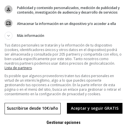
¿En qué color te mueves? (Porque no
Publicidad y contenido personalizados, medición de publicidad y
contenido, investigación de audiencia y desarrollo de servicios
todos los coches son blancos o
negros)
Almacenar la información en un dispositivo y/o acceder a ella
Si tienes hijos o hermanos pequeños, tal vez te suene el juego del
Más información
Coche Amarillo. O quizá lo jugaste alguna vez en tu infancia cuando
Tus datos personales se tratarán y la información de tu dispositivo
viajabas en el coche de tus padres
(cookies, identificadores únicos y otros datos en el dispositivo) podrá
ser almacenada y consultada por 205 partners y compartida con ellos, o
bien usada específicamente por este sitio. Tanto nosotros como
nuestros partners podemos usar datos precisos de geolocalización.
Lista de partners
.
Es posible que algunos proveedores traten tus datos personales en
virtud de un interés legítimo, algo a lo que puedes oponerte
gestionando tus opciones a continuación. En la parte inferior de esta
página o en el menú del sitio, busca un enlace para gestionar o retirar el
consentimiento en la configuración de privacidad y cookies.
u lado
Suscribirse desde 10€/año
Aceptar y seguir GRATIS
nventara
Gestionar opciones
ga del lado