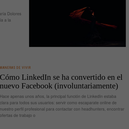
aría Dolores
a a la
MANERAS DE VIVIR
Cómo LinkedIn se ha convertido en el
nuevo Facebook (involuntariamente)
Hace apenas unos años, la principal función de LinkedIn estaba
clara para todos sus usuarios: servir como escaparate online de
nuestro perfil profesional para contactar con headhunters, encontrar
ofertas de trabajo o