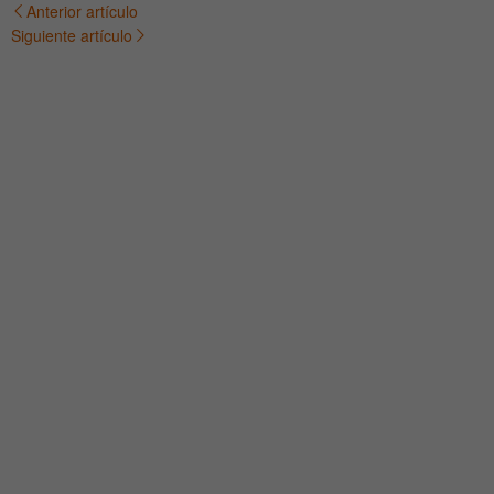
Anterior artículo
Navegación
Siguiente artículo
de
entradas