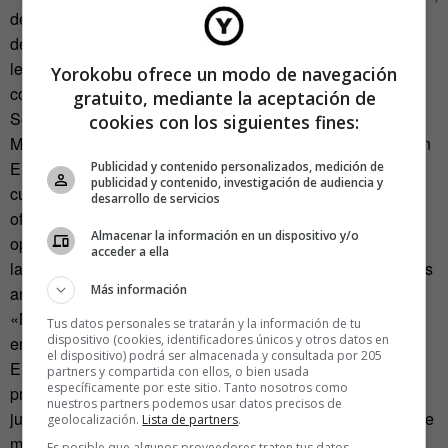
de los sureños; de los de Chihuahua y Baja California; los
de montaña (Zacatecas y Durango); o los de las cuencas
lecheras de Hidalgo, «si se separan un poco de su deriva
Yorokobu ofrece un modo de navegación
comercial estos últimos».
gratuito, mediante la aceptación de
Según sus investigaciones, cuenta que «el queso en
cookies con los siguientes fines:
México tiene una tradición de 180 años, que no es como en
Europa, pero no es un producto moderno». «Existe una
Publicidad y contenido personalizados, medición de
publicidad y contenido, investigación de audiencia y
cultura ya arraigada», afirma. En Lactography, donde se
desarrollo de servicios
ofertan quesos genuinos mexicanos y nuevos quesos,
Almacenar la información en un dispositivo y/o
opinan que el secreto para hacer un buen producto no son
acceder a ella
las procedencias sino «ganaderos que permitan «ser» a los
Más información
animales, y las tierras donde puedan pastar libremente».
«No puede salir un buen queso de un animal que está
Tus datos personales se tratarán y la información de tu
dispositivo (cookies, identificadores únicos y otros datos en
encerrado en una jaula o una caja».
el dispositivo) podrá ser almacenada y consultada por 205
Ellos dicen apostar por la calidad, por alejarse de los
partners y compartida con ellos, o bien usada
específicamente por este sitio. Tanto nosotros como
productos industriales y por «pagar la leche a un precio
nuestros partners podemos usar datos precisos de
justo, el trabajo de quesería a un precio justo, y el tiempo de
geolocalización.
Lista de partners
.
maduración a un precio justo, porque ese tiempo tiene
Es posible que algunos proveedores traten tus datos