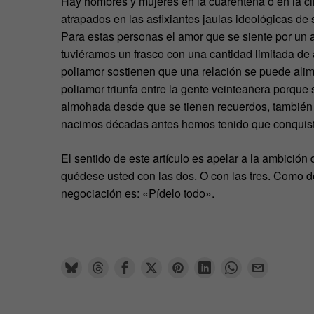
Hay hombres y mujeres en la cuarentena o en la ci
atrapados en las asfixiantes jaulas ideológicas de
Para estas personas el amor que se siente por un a
tuviéramos un frasco con una cantidad limitada de 
poliamor sostienen que una relación se puede alimen
poliamor triunfa entre la gente veinteañera porque s
almohada desde que se tienen recuerdos, también 
nacimos décadas antes hemos tenido que conquist
El sentido de este artículo es apelar a la ambición 
quédese usted con las dos. O con las tres. Como 
negociación es: «Pídelo todo».