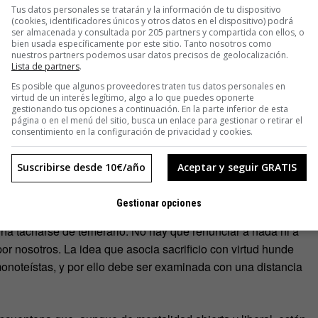
s de educación judeocristiana que pesan mucho en algo que
Tus datos personales se tratarán y la información de tu dispositivo
mos culpables si mantenemos más de una relación sentimental
(cookies, identificadores únicos y otros datos en el dispositivo) podrá
ser almacenada y consultada por 205 partners y compartida con ellos, o
ormal. Si no se tiene la infinita suerte de encontrar una
bien usada específicamente por este sitio. Tanto nosotros como
tativas: físicas, sexuales, intelectuales, de carácter,
nuestros partners podemos usar datos precisos de geolocalización.
Lista de partners
.
tonces parece razonable tratar de paliar las carencias de
Es posible que algunos proveedores traten tus datos personales en
ro entonces aparece la mencionada culpa, que en la mitología
virtud de un interés legítimo, algo a lo que puedes oponerte
las cuales, Alecto y Megera, se ocupan precisamente de los
gestionando tus opciones a continuación. En la parte inferior de esta
página o en el menú del sitio, busca un enlace para gestionar o retirar el
consentimiento en la configuración de privacidad y cookies.
a ambición de la felicidad. No hay que elegir entre una persona
Suscribirse desde 10€/año
Aceptar y seguir GRATIS
Gestionar opciones
r a personas que surcan accidentalmente nuestra biografía
ría tacharse de temerario. No hay que renunciar a nada ni a
 por nosotros. La idea que asocia sacrificio con virtud hunde
monoteístas, y por ello debe ser examinada con una distancia