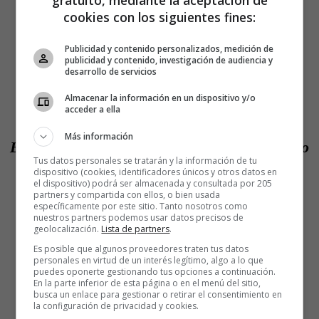
cookies con los siguientes fines:
Publicidad y contenido personalizados, medición de
publicidad y contenido, investigación de audiencia y
🇪🇸
@Albert_Rivera
"Los españoles van a
desarrollo de servicios
volver a creer en su democracia y sus
Almacenar la información en un dispositivo y/o
acceder a ella
instituciones; tenemos que creer en una
Más información
España sin complejos que recupera el orgullo
Tus datos personales se tratarán y la información de tu
perdido"
#EspañaCiudadana
dispositivo (cookies, identificadores únicos y otros datos en
el dispositivo) podrá ser almacenada y consultada por 205
pic.twitter.com/Rg3dV10i8z
partners y compartida con ellos, o bien usada
específicamente por este sitio. Tanto nosotros como
nuestros partners podemos usar datos precisos de
geolocalización.
Lista de partners
.
— Refundación Liberal 🇪🇸🇪🇺
Es posible que algunos proveedores traten tus datos
(@Refundacion_Lib)
May 20, 2018
personales en virtud de un interés legítimo, algo a lo que
puedes oponerte gestionando tus opciones a continuación.
En la parte inferior de esta página o en el menú del sitio,
busca un enlace para gestionar o retirar el consentimiento en
Lo que tu nombre dice de ti
la configuración de privacidad y cookies.