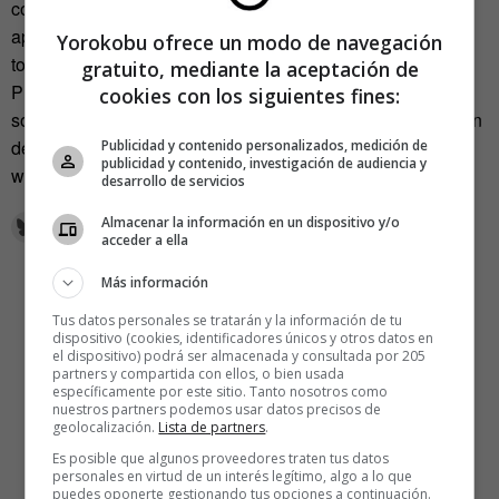
con la misma piedra. Siempre nos gustan esas que
aparentan en lugar de reconocer a las que les debemos
Yorokobu ofrece un modo de navegación
todo.
gratuito, mediante la aceptación de
Pues que quede clarito: dice Pacual que «el español se
cookies con los siguientes fines:
sostiene, en el más alto de sus porcentajes, por ese montón
de monosílabos» a los que nunca hacemos caso. «De»
Publicidad y contenido personalizados, medición de
publicidad y contenido, investigación de audiencia y
wins.
desarrollo de servicios
Almacenar la información en un dispositivo y/o
acceder a ella
Más información
Tus datos personales se tratarán y la información de tu
dispositivo (cookies, identificadores únicos y otros datos en
el dispositivo) podrá ser almacenada y consultada por 205
partners y compartida con ellos, o bien usada
específicamente por este sitio. Tanto nosotros como
nuestros partners podemos usar datos precisos de
geolocalización.
Lista de partners
.
Es posible que algunos proveedores traten tus datos
personales en virtud de un interés legítimo, algo a lo que
puedes oponerte gestionando tus opciones a continuación.