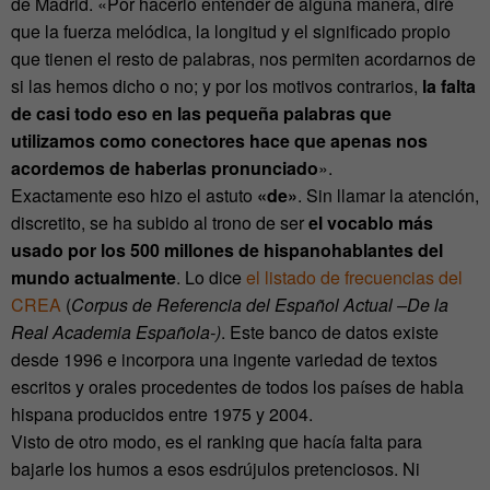
de Madrid. «Por hacerlo entender de alguna manera, diré
que la fuerza melódica, la longitud y el significado propio
que tienen el resto de palabras, nos permiten acordarnos de
si las hemos dicho o no; y por los motivos contrarios,
la falta
de casi todo eso en las pequeña palabras que
utilizamos como conectores hace que apenas nos
acordemos de haberlas pronunciado
».
Exactamente eso hizo el astuto
«de»
. Sin llamar la atención,
discretito, se ha subido al trono de ser
el vocablo más
usado por los 500 millones de hispanohablantes del
mundo actualmente
. Lo dice
el listado de frecuencias del
CREA
(
Corpus de Referencia del Español Actual –De la
Real Academia Española-)
. Este banco de datos existe
desde 1996 e incorpora una ingente variedad de textos
escritos y orales procedentes de todos los países de habla
hispana producidos entre 1975 y 2004.
Visto de otro modo, es el ranking que hacía falta para
bajarle los humos a esos esdrújulos pretenciosos. Ni