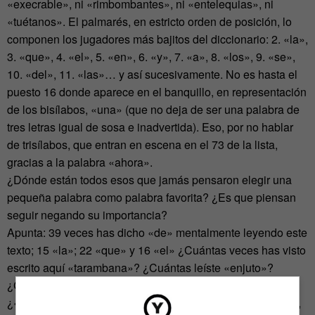
«execrable», ni «rimbombantes», ni «entelequias», ni
«tuétanos». El palmarés, en estricto orden de posición, lo
componen los jugadores más bajitos del diccionario: 2. «la»,
3. «que», 4. «el», 5. «en», 6. «y», 7. «a», 8. «los», 9. «se»,
10. «del», 11. «las»… y así sucesivamente. No es hasta el
puesto 16 donde aparece en el banquillo, en representación
de los bisílabos, «una» (que no deja de ser una palabra de
tres letras igual de sosa e inadvertida). Eso, por no hablar
de trisílabos, que entran en escena en el 73 de la lista,
gracias a la palabra «ahora».
¿Dónde están todos esos que jamás pensaron elegir una
pequeña palabra como palabra favorita? ¿Es que piensan
seguir negando su importancia?
Apunta: 39 veces has dicho «de» mentalmente leyendo este
texto; 15 «la»; 22 «que» y 16 «el» ¿Cuántas veces has visto
escrito aquí «tarambana»? ¿Cuántas leíste «enjuto»?
¿Cuántas «alborada»? ¿«Muchedumbre»? ¿«Melifluas»?
¿«Empalagoso»? Nosotros los humanos y nuestra historia,