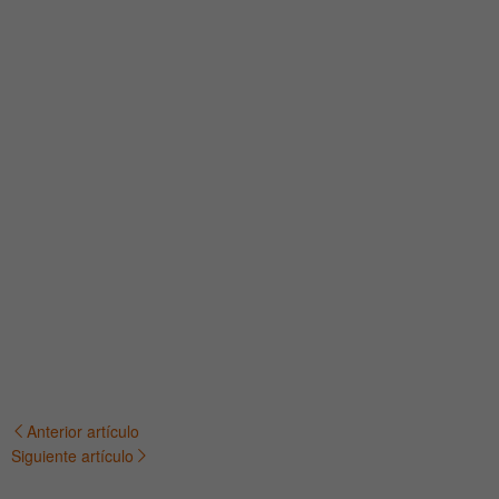
Anterior artículo
Navegación
Siguiente artículo
de