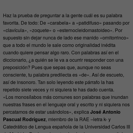
Haz la prueba de preguntar a la gente cuál es su palabra
favorita. De todo: De «carabela» a «patidifuso» pasando por
«clavícula», «zoquete» o «esternocleidomastoideo». Por
supuesto sin dejar nunca de lado ese manido «ornitorrinco»
que a todo el mundo le sale como originalidad inédita
cuando quiere pensar algo raro. Con palabras así en el
diccionario, ¿a quién se le va a ocurrir responder con una
preposición? Pues que sepas que, aunque no seas
consciente, tu palabra predilecta es «de». Así de escueto,
así de insonoro. Tan solo leyendo este párrafo la has
repetido siete veces y ni siquiera te has dado cuenta.
«Los monosílabos más comunes son palabras que inundan
nuestras frases en el lenguaje oral y escrito y ni siquiera nos
percatamos de estar usándolos», explica
José Antonio
Pascual Rodríguez
, miembro de la RAE –letra k- y
Catedrático de Lengua española de la Universidad Carlos III