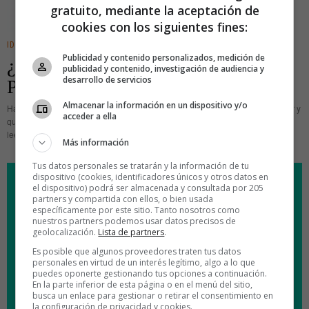
gratuito, mediante la aceptación de
cookies con los siguientes fines:
IDEAS
Publicidad y contenido personalizados, medición de
¿Acabaremos hablando como los
publicidad y contenido, investigación de audiencia y
desarrollo de servicios
Pitufos?
Almacenar la información en un dispositivo y/o
Hay algunas palabras cuyo significado se ha distorsionado de forma popular y
acceder a ella
que han conseguido la hazaña de que muchos entiendan, al escucharlas o
leerlas, una acepción que no está en el diccionario.
Más información
Tus datos personales se tratarán y la información de tu
dispositivo (cookies, identificadores únicos y otros datos en
el dispositivo) podrá ser almacenada y consultada por 205
partners y compartida con ellos, o bien usada
específicamente por este sitio. Tanto nosotros como
nuestros partners podemos usar datos precisos de
geolocalización.
Lista de partners
.
Es posible que algunos proveedores traten tus datos
personales en virtud de un interés legítimo, algo a lo que
puedes oponerte gestionando tus opciones a continuación.
En la parte inferior de esta página o en el menú del sitio,
busca un enlace para gestionar o retirar el consentimiento en
la configuración de privacidad y cookies.