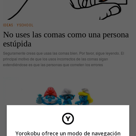
IDEAS
·
YSCHOOL
No uses las comas como una persona
estúpida
Seguramente creas que usas las comas bien. Por favor, sigue leyendo. El
principal motivo de que los usos incorrectos de las comas sigan
extendiéndose es que las personas que cometen los errores
Yorokobu ofrece un modo de navegación