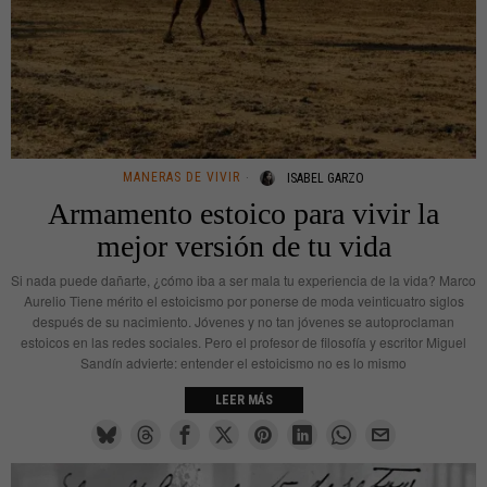
MANERAS DE VIVIR
ISABEL GARZO
Armamento estoico para vivir la
mejor versión de tu vida
Si nada puede dañarte, ¿cómo iba a ser mala tu experiencia de la vida? Marco
Aurelio Tiene mérito el estoicismo por ponerse de moda veinticuatro siglos
después de su nacimiento. Jóvenes y no tan jóvenes se autoproclaman
estoicos en las redes sociales. Pero el profesor de filosofía y escritor Miguel
Sandín advierte: entender el estoicismo no es lo mismo
LEER MÁS