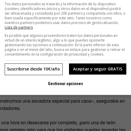
Tus datos personales se tratarán y la información de tu dispositivo
(cookies, identificadores únicos y otros datos en el dispositivo) podrá
ser almacenada y consultada por 205 partners y compartida con ellos, o
bien usada específicamente por este sitio. Tanto nosotros como
nuestros partners podemos usar datos precisos de geolocalización.
Lista de partners
.
Es posible que algunos proveedores traten tus datos personales en
virtud de un interés legítimo, algo a lo que puedes oponerte
gestionando tus opciones a continuación. En la parte inferior de esta
página o en el menú del sitio, busca un enlace para gestionar o retirar el
consentimiento en la configuración de privacidad y cookies.
Suscribirse desde 10€/año
Aceptar y seguir GRATIS
Gestionar opciones
construimos una secadora especial para caca», aseguraba en
fundadores.
una hora en desecarse por completo, ¡pero una de león
s retretes retro para que los visitantes puedan levantar las