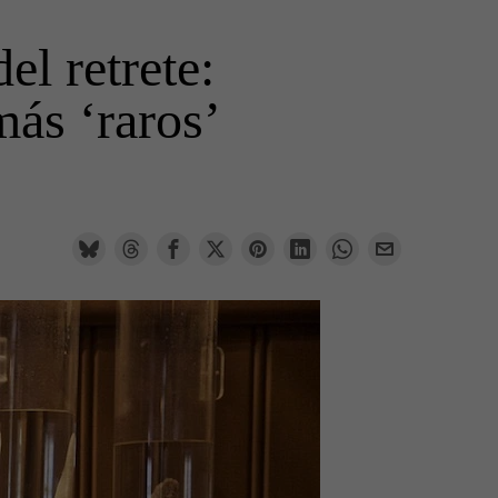
el retrete:
más ‘raros’