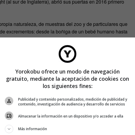
ght (al sur de Inglaterra), abrió sus puertas en 2016 primero
ropia naturaleza, de muestras del zoo y de particulares que
o de excrementos: desde la boñiga de un bebé humano hasta
s de antigüedad.
Yorokobu ofrece un modo de navegación
gratuito, mediante la aceptación de cookies con
los siguientes fines:
Publicidad y contenido personalizados, medición de publicidad y
contenido, investigación de audiencia y desarrollo de servicios
Almacenar la información en un dispositivo y/o acceder a ella
Más información