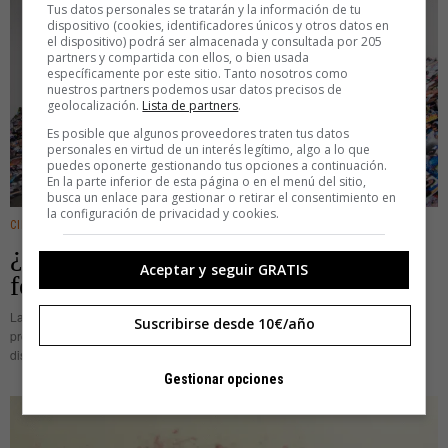
Tus datos personales se tratarán y la información de tu
dispositivo (cookies, identificadores únicos y otros datos en
el dispositivo) podrá ser almacenada y consultada por 205
partners y compartida con ellos, o bien usada
específicamente por este sitio. Tanto nosotros como
nuestros partners podemos usar datos precisos de
geolocalización.
Lista de partners
.
Es posible que algunos proveedores traten tus datos
personales en virtud de un interés legítimo, algo a lo que
puedes oponerte gestionando tus opciones a continuación.
En la parte inferior de esta página o en el menú del sitio,
busca un enlace para gestionar o retirar el consentimiento en
la configuración de privacidad y cookies.
CIENCIA
·
CREATIVIDAD
·
DIGITAL
·
ENTRETENIMIENTO
¿Dónde está esa nube que tiene mis
Aceptar y seguir GRATIS
fotos?
La idea romántica de la nube está muy lograda: nos ayuda a imaginarnos el
Suscribirse desde 10€/año
proceso por el cual, cuando subimos un archivo a internet, al instante está
disponible para que lo vea
Gestionar opciones