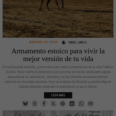
MANERAS DE VIVIR
ISABEL GARZO
Armamento estoico para vivir la
mejor versión de tu vida
Si nada puede dañarte, ¿cómo iba a ser mala tu experiencia de la vida? Marco
Aurelio Tiene mérito el estoicismo por ponerse de moda veinticuatro siglos
después de su nacimiento. Jóvenes y no tan jóvenes se autoproclaman
estoicos en las redes sociales. Pero el profesor de filosofía y escritor Miguel
Sandín advierte: entender el estoicismo no es lo mismo
LEER MÁS