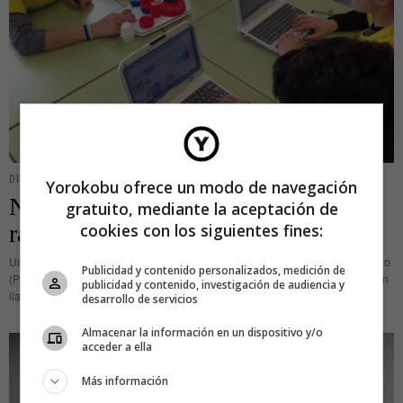
DIGITAL
·
IDEAS
Yorokobu ofrece un modo de navegación
Niños blogueros por varias buenas
gratuito, mediante la aceptación de
razones
cookies con los siguientes fines:
Unos alumnos de primaria del CEIP Plurilingüe Antonio Palacios de O Porriño
Publicidad y contenido personalizados, medición de
(Pontevedra) leyeron en clase una noticia sobre la «isla de plástico», también
publicidad y contenido, investigación de audiencia y
llamada «séptimo continente» —una acumulación de basura en
desarrollo de servicios
Almacenar la información en un dispositivo y/o
acceder a ella
Más información